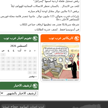
رفض تسجيل طفلة أردنية اسمها “إسرائيل”
للحد من الابتذال .. باكستان تحظر الاتصالات المجانية للهواتف ليلاً
يرفض 9٫3 ملايين دولار مقابل لوحة أرقام سيارته
بإيرادات قدرت بحوالي 125 مليون دولار.. مادونا تتصدر قائمة مجلة فوربس
للمشاهير الأعلى دخلًا
شرطة سريلانكا تعتذر بعد تنظيمها لزفاف جماعي للكلاب
في أندونيسيا فقط.. كشف عذرية الطالبات
كاريكاتير عرب توب
تقويم اخبار عرب توب
أغسطس 2026
د
ن
ث
أرب
خ
ج
س
1
8
7
6
5
4
3
2
15
14
13
12
11
10
9
22
21
20
19
18
17
16
29
28
27
26
25
24
23
31
30
« نوفمبر
ارشيف الاخبار
اسامه حجاج
احداث
اسبانيا
ألمانيا