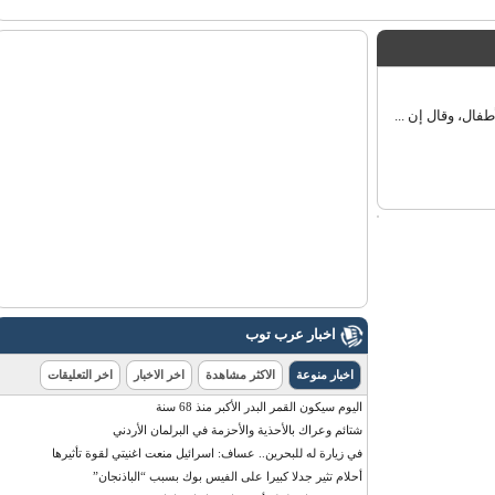
اخبار عرب توب
اخبار منوعة
الاكثر مشاهدة
اخر الاخبار
اخر التعليقات
اليوم سيكون القمر البدر الأكبر منذ 68 سنة
شتائم وعراك بالأحذية والأحزمة في البرلمان الأردني
في زيارة له للبحرين.. عساف: اسرائيل منعت اغنيتي لقوة تأثيرها
أحلام تثير جدلا كبيرا على الفيس بوك بسبب “الباذنجان”