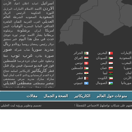
اسرائيل
اعلان
اعياد
الأردن
اصابة
الاردن
الاسد
الاسلام
الامارات
البرازيل
الثورة
الحكومة
الرئيس
الريال
السعودية
العالم
السعوديه
الشرطة
العديلي
العربية
الفنان
القاهرة
العرب
القذافي
الوفيات
المانيا
المصرية
اليمن
برشلونة
امريكا
ايران
برشلونه
بريطانيا
بشار الاسد
تويتر
ثورة
جوجل
حدث في مثل هذا اليوم
خبر
دمشق
ريال
رئيس
دولار
رمضان
روسيا
رونالدو
صور
سوريا
مدريد
شاب
شركة
إمارات
البحرين
الجزائر
عرب توب
صورة
عطا
طائرة
سعودية
السودان
العراق
فلسطين
وعطوة
على
عمان
غزة
فرنسا
مغرب
اليمن
تونس
فيديو
فوز
قتل
في
فيسبوك
فيس بوك
ريا
عمان
فلسطين
كاريكاتير
قطر
كاريكاتير اسامه حجاج
نان
ليبيا
مصر
ليبيا
لاعب
لبنان
كرة القدم
كريستيانو رونالدو
أردن
الكويت
قطر
مباراة
مبارك
مدريد
مرض
مستشفى
مصر
مصطفى العديلي
يتانيا
الصومال
جيبوتي
مصطفى
مقتل
من
مناسبات
منوعات
مظاهرات
موت
ميسي
مواليد
ميلان
نادي
نشر
وفيات
منوعات حول العالم
الكاريكاتير
وفاة
الصحة و الجمال
مقالات
يوتيوب
غتهم على شبكاتِ تواصلهمْ الاجتماعي المُفضلةْ !
تصميم وتطوير ورؤية
ليث الخليلي