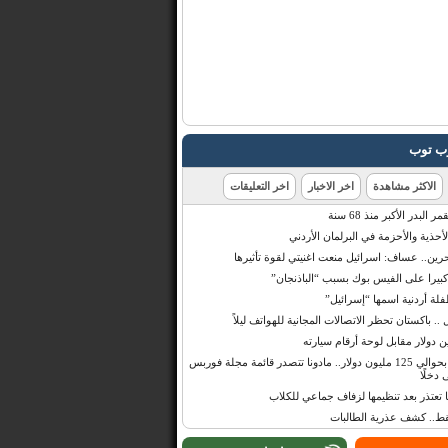
رب توب
الاكثر مشاهدة
اخر الاخبار
اخر التعليقات
البدر الأكبر منذ 68 سنة
أحذية والأحزمة في البرلمان الأردني
حرين.. عساف: اسرائيل منعت اغنيتي لقوة تأثيرها
 كبيرا على الفيس بوك بسبب “الباذنجان”
 أردنية اسمها “إسرائيل”
 .. باكستان تحظر الاتصالات المجانية للهواتف ليلاً
بإيرادات قدرت بحوالي 125 مليون دولار.. مادونا تتصدر قائمة مجلة فوربس
 دخلًا
تعتذر بعد تنظيمها لزفاف جماعي للكلاب
قط.. كشف عذرية الطالبات