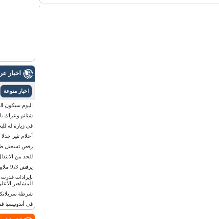
اخبار ع
اخبار منوعة
اليوم سيكون القمر 
شتائم وعراك بال
في زيارة له للب
أحلام تثير جدلا
رفض تسجيل طفلة
للحد من الابتذال
يرفض 9٫3 ملايين دولار مقابل لوحة أرقام سيارته
للمشاهير الأعلى
شرطة سريلانكا 
في أندونيسيا ف