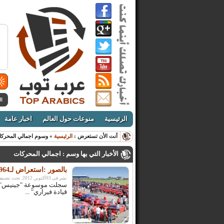
ال
الرئيسية
منوعات حول العالم
اخبار عامة
أنت الأن تستعرض :
الرئيسية
» وسوم اجمالي المحرك
الأخبار التي بها وسم : اجمالي المحركات
بالصور :استعراض لـ964 سيارة فيراري يدخل موسوعة “جينيس”!
نشر فى 03أكتوبر, 2012. تحت تصنيف:
قيادة فيراري" ...