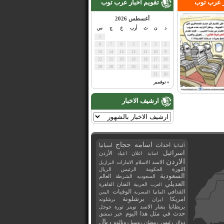
ر عرب توب
تقويم اخبار عرب توب
أغسطس 2026
د
ن
ث
أرب
خ
ج
س
1
8
7
6
5
4
3
2
15
14
13
12
11
10
9
22
21
20
19
18
17
16
29
28
27
26
25
24
23
31
30
« نوفمبر
ارشيف الاخبار
اسامه حجاج
احداث
اسبانيا
ألمانيا
اسرائيل
اعلان
اعياد
الأردن
اصابة
الاردن
الاسد
الاسلام
الامارات
البرازيل
الثورة
الحكومة
الرئيس
الريال
السعودية
العالم
السعوديه
الشرطة
العديلي
العربية
الفنان
القاهرة
العرب
القذافي
الوفيات
المانيا
المصرية
اليمن
برشلونة
امريكا
ايران
برشلونه
بريطانيا
بشار الاسد
تويتر
ثورة
جوجل
حدث في مثل هذا اليوم
خبر
دمشق
ريال
رئيس
دولار
رمضان
روسيا
رونالدو