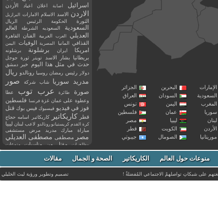
اسرائيل
اعلان
اعياد
الأردن
اصابة
الاردن
الاسد
الاسلام
الامارات
البرازيل
الثورة
الحكومة
الرئيس
الريال
السعودية
العالم
السعوديه
الشرطة
العديلي
العربية
الفنان
القاهرة
العرب
القذافي
الوفيات
المانيا
المصرية
اليمن
برشلونة
امريكا
ايران
برشلونه
بريطانيا
بشار الاسد
تويتر
ثورة
جوجل
حدث في مثل هذا اليوم
خبر
دمشق
ريال
رئيس
دولار
رمضان
روسيا
رونالدو
صور
سوريا
مدريد
شاب
شركة
إمارات
البحرين
الجزائر
عرب توب
صورة
عطا
طائرة
سعودية
السودان
العراق
فلسطين
وعطوة
على
عمان
غزة
فرنسا
مغرب
اليمن
تونس
فيديو
فوز
قتل
في
فيسبوك
فيس بوك
ريا
عمان
فلسطين
كاريكاتير
قطر
كاريكاتير اسامه حجاج
نان
ليبيا
مصر
ليبيا
لاعب
لبنان
كرة القدم
كريستيانو رونالدو
أردن
الكويت
قطر
مباراة
مبارك
مدريد
مرض
مستشفى
مصر
مصطفى العديلي
يتانيا
الصومال
جيبوتي
مصطفى
مقتل
من
مناسبات
منوعات
مظاهرات
موت
ميسي
مواليد
ميلان
نادي
نشر
وفيات
منوعات حول العالم
الكاريكاتير
وفاة
الصحة و الجمال
مقالات
يوتيوب
غتهم على شبكاتِ تواصلهمْ الاجتماعي المُفضلةْ !
تصميم وتطوير ورؤية
ليث الخليلي