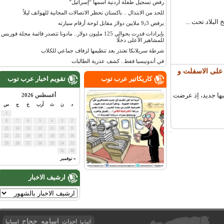
رفض تسجيل طفلة أردنية اسمها “إسرائيل”
للحد من الابتذال .. باكستان تحظر الاتصالات المجانية للهواتف ليلاً
بلاد تحت ...
يرفض 9٫3 ملايين دولار مقابل لوحة أرقام سيارته
بإيرادات قدرت بحوالي 125 مليون دولار.. مادونا تتصدر قائمة مجلة فوربس
للمشاهير الأعلى دخلًا
شرطة سريلانكا تعتذر بعد تنظيمها لزفاف جماعي للكلاب
في أندونيسيا فقط.. كشف عذرية الطالبات
على الاسفلت و
كاريكاتير عرب توب
تقويم اخبار عرب توب
ها جديد، إذ عرضت
أغسطس 2026
د
ن
ث
أرب
خ
ج
س
1
8
7
6
5
4
3
2
15
14
13
12
11
10
9
22
21
20
19
18
17
16
29
28
27
26
25
24
23
31
30
« نوفمبر
ارشيف الاخبار
اسامه حجاج
احداث
اسبانيا
ألمانيا