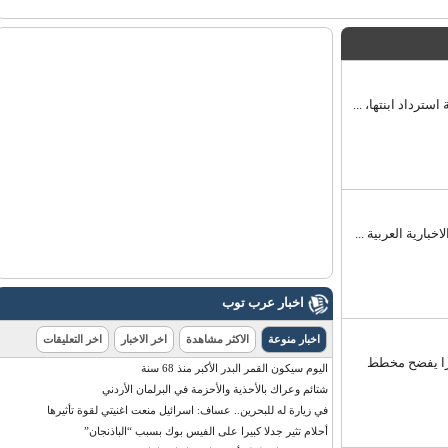
ية العربية ...
اخبار عرب توب
اخبار منوعة
الاكثر مشاهدة
اخر الاخبار
اخر التعليقات
ا يفضح مخطط
اليوم سيكون القمر البدر الأكبر منذ 68 سنة
شتائم وعراك بالأحذية والأحزمة في البرلمان الأردني
في زيارة له للبحرين.. عساف: اسرائيل منعت اغنيتي لقوة تأثيرها
أحلام تثير جدلا كبيرا على الفيس بوك بسبب “الباذنجان”