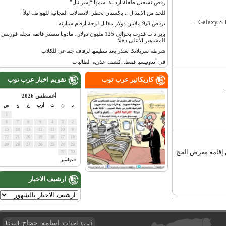
رفض تسجيل طفلة أردنية اسمها “إسرائيل”
للحد من الابتذال .. باكستان تحظر الاتصالات المجانية للهواتف ليلاً
يرفض 9٫3 ملايين دولار مقابل لوحة أرقام سيارته
بإيرادات قدرت بحوالي 125 مليون دولار.. مادونا تتصدر قائمة مجلة فوربس
للمشاهير الأعلى دخلًا
شرطة سريلانكا تعتذر بعد تنظيمها لزفاف جماعي للكلاب
في أندونيسيا فقط.. كشف عذرية الطالبات
كاريكاتير عرب توب
تقويم اخبار عرب توب
أغسطس 2026
د
ن
ث
أرب
خ
ج
س
1
8
7
6
5
4
3
2
15
14
13
12
11
10
9
22
21
20
19
18
17
16
29
28
27
26
25
24
23
قامة معرض الحج
31
30
« نوفمبر
ارشيف الاخبار
اسامه حجاج
احداث
اسبانيا
ألمانيا