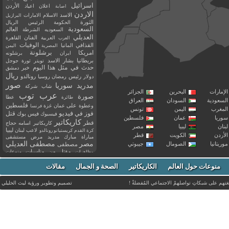
اسرائيل
اعلان
اعياد
الأردن
اصابة
الاردن
الاسد
الاسلام
الامارات
البرازيل
الثورة
الحكومة
الرئيس
الريال
السعودية
العالم
السعوديه
الشرطة
العديلي
العربية
الفنان
القاهرة
العرب
القذافي
الوفيات
المانيا
المصرية
اليمن
برشلونة
امريكا
ايران
برشلونه
بريطانيا
بشار الاسد
تويتر
ثورة
جوجل
حدث في مثل هذا اليوم
خبر
دمشق
ريال
رئيس
دولار
رمضان
روسيا
رونالدو
صور
سوريا
مدريد
شاب
شركة
إمارات
البحرين
الجزائر
عرب توب
صورة
عطا
طائرة
سعودية
السودان
العراق
فلسطين
وعطوة
على
عمان
غزة
فرنسا
مغرب
اليمن
تونس
فيديو
فوز
قتل
في
فيسبوك
فيس بوك
ريا
عمان
فلسطين
كاريكاتير
قطر
كاريكاتير اسامه حجاج
نان
ليبيا
مصر
ليبيا
لاعب
لبنان
كرة القدم
كريستيانو رونالدو
أردن
الكويت
قطر
مباراة
مبارك
مدريد
مرض
مستشفى
مصر
مصطفى العديلي
يتانيا
الصومال
جيبوتي
مصطفى
مقتل
من
مناسبات
منوعات
مظاهرات
موت
ميسي
مواليد
ميلان
نادي
نشر
وفيات
منوعات حول العالم
الكاريكاتير
وفاة
الصحة و الجمال
مقالات
يوتيوب
غتهم على شبكاتِ تواصلهمْ الاجتماعي المُفضلةْ !
تصميم وتطوير ورؤية
ليث الخليلي