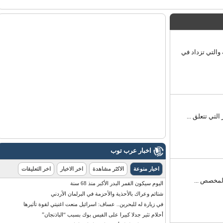
والتي تزداد في
ي تتعلق ...
اخبار عرب توب
اخبار منوعة
الاكثر مشاهدة
اخر الاخبار
اخر التعليقات
مخصص ...
اليوم سيكون القمر البدر الأكبر منذ 68 سنة
شتائم وعراك بالأحذية والأحزمة في البرلمان الأردني
في زيارة له للبحرين.. عساف: اسرائيل منعت اغنيتي لقوة تأثيرها
أحلام تثير جدلا كبيرا على الفيس بوك بسبب “الباذنجان”