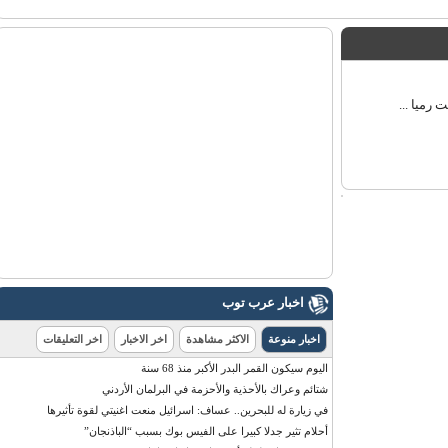
يا ...
اخبار عرب توب
اخبار منوعة
الاكثر مشاهدة
اخر الاخبار
اخر التعليقات
اليوم سيكون القمر البدر الأكبر منذ 68 سنة
شتائم وعراك بالأحذية والأحزمة في البرلمان الأردني
في زيارة له للبحرين.. عساف: اسرائيل منعت اغنيتي لقوة تأثيرها
أحلام تثير جدلا كبيرا على الفيس بوك بسبب “الباذنجان”