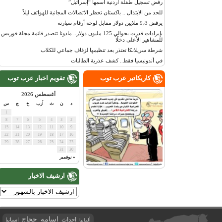
رفض تسجيل طفلة أردنية اسمها “إسرائيل”
للحد من الابتذال .. باكستان تحظر الاتصالات المجانية للهواتف ليلاً
يرفض 9٫3 ملايين دولار مقابل لوحة أرقام سيارته
بإيرادات قدرت بحوالي 125 مليون دولار.. مادونا تتصدر قائمة مجلة فوربس
للمشاهير الأعلى دخلًا
شرطة سريلانكا تعتذر بعد تنظيمها لزفاف جماعي للكلاب
في أندونيسيا فقط.. كشف عذرية الطالبات
كاريكاتير عرب توب
تقويم اخبار عرب توب
أغسطس 2026
د
ن
ث
أرب
خ
ج
س
1
8
7
6
5
4
3
2
15
14
13
12
11
10
9
22
21
20
19
18
17
16
29
28
27
26
25
24
23
31
30
« نوفمبر
ارشيف الاخبار
اسامه حجاج
احداث
اسبانيا
ألمانيا