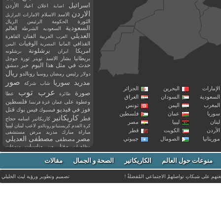
اسرائيل
اعلان
اعياد
الأردن
اصابة
الاردن
الاسد
الاسلام
الامارات
البرازيل
الثورة
الحكومة
الرئيس
الريال
السعودية
العالم
السعوديه
الشرطة
العديلي
العربية
الفنان
القاهرة
العرب
القذافي
الوفيات
المانيا
المصرية
اليمن
برشلونة
امريكا
ايران
برشلونه
بريطانيا
بشار الاسد
تويتر
ثورة
جوجل
حدث في مثل هذا اليوم
خبر
دمشق
ريال
رئيس
دولار
رمضان
روسيا
رونالدو
صور
سوريا
مدريد
شاب
شركة
إمارات
البحرين
الجزائر
عرب توب
صورة
عطا
طائرة
سعودية
السودان
العراق
فلسطين
وعطوة
على
عمان
غزة
فرنسا
مغرب
اليمن
تونس
فيديو
فوز
قتل
في
فيسبوك
فيس بوك
ريا
عمان
فلسطين
كاريكاتير
قطر
كاريكاتير اسامه حجاج
نان
ليبيا
مصر
ليبيا
لاعب
لبنان
كرة القدم
كريستيانو رونالدو
أردن
الكويت
قطر
مباراة
مبارك
مدريد
مرض
مستشفى
مصر
مصطفى العديلي
يتانيا
الصومال
جيبوتي
مصطفى
مقتل
من
مناسبات
منوعات
مظاهرات
موت
ميسي
مواليد
ميلان
نادي
نشر
وفيات
منوعات حول العالم
الكاريكاتير
وفاة
الصحة و الجمال
مقالات
يوتيوب
غتهم على شبكاتِ تواصلهمْ الاجتماعي المُفضلةْ !
تصميم وتطوير ورؤية
ليث الخليلي