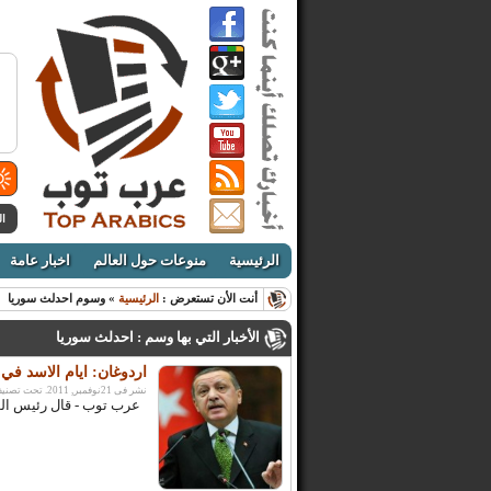
ال
الرئيسية
منوعات حول العالم
اخبار عامة
أنت الأن تستعرض :
الرئيسية
» وسوم احدلث سوريا
الأخبار التي بها وسم : احدلث سوريا
اردوغان: ايام الاسد في 
نشر فى 21نوفمبر, 2011. تحت تصنيف:
عرب توب - قال رئيس الوز