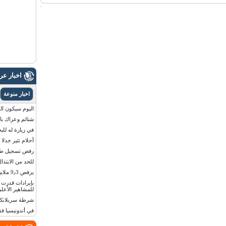
اخبار ع
اخبار منوعة
اليوم سيكون القمر 
شتائم وعراك بال
في زيارة له للب
أحلام تثير جدلا
رفض تسجيل طفلة
للحد من الابتذال
يرفض 9٫3 ملايين دولار مقابل لوحة أرقام سيارته
للمشاهير الأعلى
شرطة سريلانكا 
في أندونيسيا ف