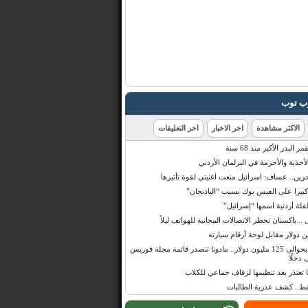
رب توب
الاكثر مشاهدة
اخر الاخبار
اخر التعليقات
البدر الأكبر منذ 68 سنة
أحذية والأحزمة في البرلمان الأردني
حرين.. عساف: اسرائيل منعت اغنيتي لقوة تأثيرها
 كبيرا على الفيس بوك بسبب “الباذنجان”
 أردنية اسمها “إسرائيل”
 .. باكستان تحظر الاتصالات المجانية للهواتف ليلاً
بإيرادات قدرت بحوالي 125 مليون دولار.. مادونا تتصدر قائمة مجلة فوربس
 دخلًا
تعتذر بعد تنظيمها لزفاف جماعي للكلاب
قط.. كشف عذرية الطالبات