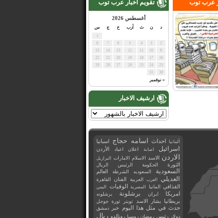
ر عرب توب
تقويم اخبار عرب توب
أغسطس 2026
د
ن
ث
أرب
خ
ج
س
1
8
7
6
5
4
3
2
15
14
13
12
11
10
9
22
21
20
19
18
17
16
29
28
27
26
25
24
23
31
30
« نوفمبر
ارشيف الاخبار
اسامه حجاج
احداث
اسبانيا
ألمانيا
اسرائيل
اعلان
اعياد
الأردن
اصابة
الاردن
الاسد
الاسلام
الامارات
البرازيل
الثورة
الحكومة
الرئيس
الريال
السعودية
العالم
السعوديه
الشرطة
العديلي
العربية
الفنان
القاهرة
العرب
القذافي
الوفيات
المانيا
المصرية
اليمن
برشلونة
امريكا
ايران
برشلونه
بريطانيا
بشار الاسد
تويتر
ثورة
جوجل
حدث في مثل هذا اليوم
خبر
دمشق
ريال
رئيس
دولار
رمضان
روسيا
رونالدو