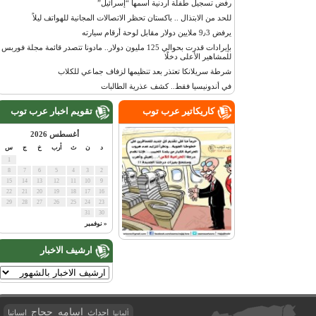
رفض تسجيل طفلة أردنية اسمها “إسرائيل”
للحد من الابتذال .. باكستان تحظر الاتصالات المجانية للهواتف ليلاً
يرفض 9٫3 ملايين دولار مقابل لوحة أرقام سيارته
بإيرادات قدرت بحوالي 125 مليون دولار.. مادونا تتصدر قائمة مجلة فوربس
للمشاهير الأعلى دخلًا
شرطة سريلانكا تعتذر بعد تنظيمها لزفاف جماعي للكلاب
في أندونيسيا فقط.. كشف عذرية الطالبات
كاريكاتير عرب توب
تقويم اخبار عرب توب
أغسطس 2026
د
ن
ث
أرب
خ
ج
س
1
8
7
6
5
4
3
2
15
14
13
12
11
10
9
22
21
20
19
18
17
16
29
28
27
26
25
24
23
31
30
« نوفمبر
ارشيف الاخبار
اسامه حجاج
احداث
اسبانيا
ألمانيا