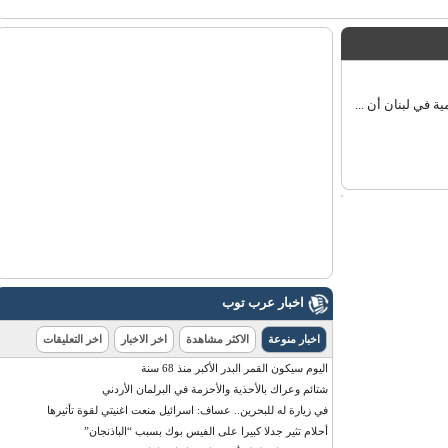
ي لبنان أن ...
اخبار عرب توب
اخبار منوعة
الاكثر مشاهدة
اخر الاخبار
اخر التعليقات
اليوم سيكون القمر البدر الأكبر منذ 68 سنة
شتائم وعراك بالأحذية والأحزمة في البرلمان الأردني
في زيارة له للبحرين.. عساف: اسرائيل منعت اغنيتي لقوة تأثيرها
أحلام تثير جدلا كبيرا على الفيس بوك بسبب “الباذنجان”