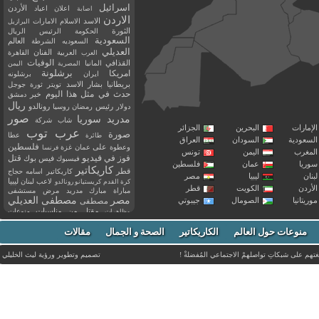
اسرائيل
اعلان
اعياد
الأردن
اصابة
الاردن
الاسد
الاسلام
الامارات
البرازيل
الثورة
الحكومة
الرئيس
الريال
السعودية
العالم
السعوديه
الشرطة
العديلي
العربية
الفنان
القاهرة
العرب
القذافي
الوفيات
المانيا
المصرية
اليمن
برشلونة
امريكا
ايران
برشلونه
بريطانيا
بشار الاسد
تويتر
ثورة
جوجل
حدث في مثل هذا اليوم
خبر
دمشق
ريال
رئيس
دولار
رمضان
روسيا
رونالدو
صور
سوريا
مدريد
شاب
شركة
إمارات
البحرين
الجزائر
عرب توب
صورة
عطا
طائرة
سعودية
السودان
العراق
فلسطين
وعطوة
على
عمان
غزة
فرنسا
مغرب
اليمن
تونس
فيديو
فوز
قتل
في
فيسبوك
فيس بوك
ريا
عمان
فلسطين
كاريكاتير
قطر
كاريكاتير اسامه حجاج
نان
ليبيا
مصر
ليبيا
لاعب
لبنان
كرة القدم
كريستيانو رونالدو
أردن
الكويت
قطر
مباراة
مبارك
مدريد
مرض
مستشفى
مصر
مصطفى العديلي
يتانيا
الصومال
جيبوتي
مصطفى
مقتل
من
مناسبات
منوعات
مظاهرات
موت
ميسي
مواليد
ميلان
نادي
نشر
وفيات
منوعات حول العالم
الكاريكاتير
وفاة
الصحة و الجمال
مقالات
يوتيوب
غتهم على شبكاتِ تواصلهمْ الاجتماعي المُفضلةْ !
تصميم وتطوير ورؤية
ليث الخليلي