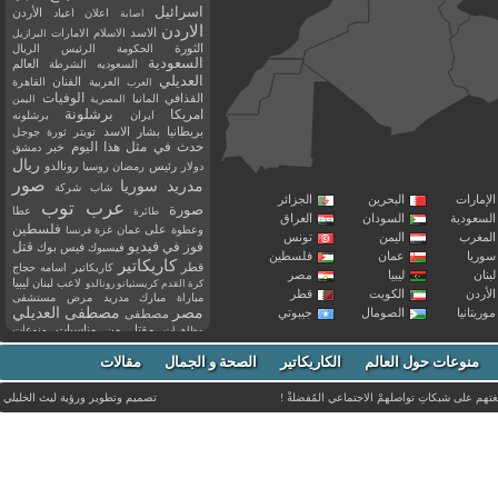
اسرائيل
اعلان
اعياد
الأردن
اصابة
الاردن
الاسد
الاسلام
الامارات
البرازيل
الثورة
الحكومة
الرئيس
الريال
السعودية
العالم
السعوديه
الشرطة
العديلي
العربية
الفنان
القاهرة
العرب
القذافي
الوفيات
المانيا
المصرية
اليمن
برشلونة
امريكا
ايران
برشلونه
بريطانيا
بشار الاسد
تويتر
ثورة
جوجل
حدث في مثل هذا اليوم
خبر
دمشق
ريال
رئيس
دولار
رمضان
روسيا
رونالدو
صور
سوريا
مدريد
شاب
شركة
إمارات
البحرين
الجزائر
عرب توب
صورة
عطا
طائرة
سعودية
السودان
العراق
فلسطين
وعطوة
على
عمان
غزة
فرنسا
مغرب
اليمن
تونس
فيديو
فوز
قتل
في
فيسبوك
فيس بوك
ريا
عمان
فلسطين
كاريكاتير
قطر
كاريكاتير اسامه حجاج
نان
ليبيا
مصر
ليبيا
لاعب
لبنان
كرة القدم
كريستيانو رونالدو
أردن
الكويت
قطر
مباراة
مبارك
مدريد
مرض
مستشفى
مصر
مصطفى العديلي
يتانيا
الصومال
جيبوتي
مصطفى
مقتل
من
مناسبات
منوعات
مظاهرات
موت
ميسي
مواليد
ميلان
نادي
نشر
وفيات
منوعات حول العالم
الكاريكاتير
وفاة
الصحة و الجمال
مقالات
يوتيوب
غتهم على شبكاتِ تواصلهمْ الاجتماعي المُفضلةْ !
تصميم وتطوير ورؤية
ليث الخليلي