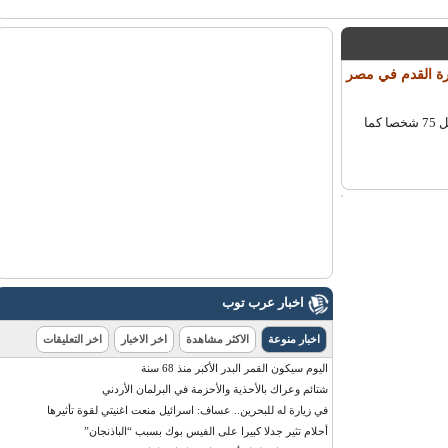
ي كرة القدم في مصر
قال وكيل وزارة الصحة المصرية هشام شيحة إن تقارير مسعفين أفادت بمقتل 75 شخصا كما
اخبار عرب توب
اخبار منوعة
الاكثر مشاهدة
اخر الاخبار
اخر التعليقات
اليوم سيكون القمر البدر الأكبر منذ 68 سنة
شتائم وعراك بالأحذية والأحزمة في البرلمان الأردني
في زيارة له للبحرين.. عساف: اسرائيل منعت اغنيتي لقوة تأثيرها
أحلام تثير جدلا كبيرا على الفيس بوك بسبب “الباذنجان”