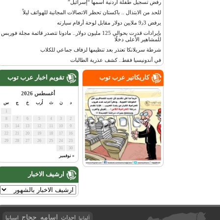
رفض تسجيل طفلة أردنية اسمها “إسرائيل”
للحد من الابتذال .. باكستان تحظر الاتصالات المجانية للهواتف ليلاً
يرفض 9٫3 ملايين دولار مقابل لوحة أرقام سيارته
بإيرادات قدرت بحوالي 125 مليون دولار.. مادونا تتصدر قائمة مجلة فوربس
للمشاهير الأعلى دخلًا
شرطة سريلانكا تعتذر بعد تنظيمها لزفاف جماعي للكلاب
في أندونيسيا فقط.. كشف عذرية الطالبات
كاريكاتير عرب توب
تقويم اخبار عرب توب
أغسطس 2026
د
ن
ث
أرب
خ
ج
س
1
8
7
6
5
4
3
2
15
14
13
12
11
10
9
22
21
20
19
18
17
16
29
28
27
26
25
24
23
31
30
« نوفمبر
ارشيف الاخبار
اسامه حجاج
احداث
اسبانيا
ألمانيا