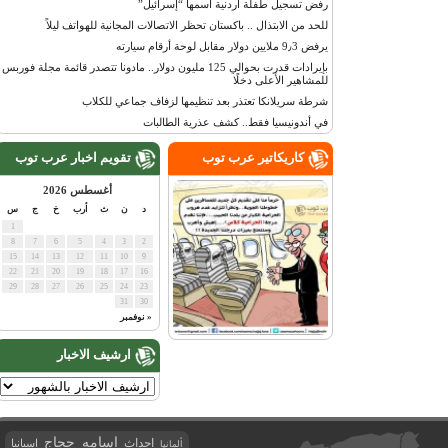
رفض تسجيل طفلة أردنية اسمها “إسرائيل”
للحد من الابتذال .. باكستان تحظر الاتصالات المجانية للهواتف ليلاً
يرفض 9٫3 ملايين دولار مقابل لوحة أرقام سيارته
بإيرادات قدرت بحوالي 125 مليون دولار.. مادونا تتصدر قائمة مجلة فوربس
للمشاهير الأعلى دخلًا
شرطة سريلانكا تعتذر بعد تنظيمها لزفاف جماعي للكلاب
في أندونيسيا فقط.. كشف عذرية الطالبات
كاريكاتير عرب توب
تقويم اخبار عرب توب
أغسطس 2026
د
ن
ث
أرب
خ
ج
س
1
8
7
6
5
4
3
2
15
14
13
12
11
10
9
22
21
20
19
18
17
16
29
28
27
26
25
24
23
31
30
« نوفمبر
ارشيف الاخبار
اسامه حجاج
احداث
اسبانيا
ألمانيا