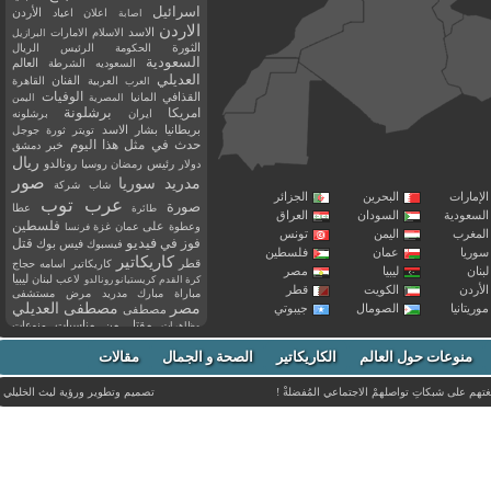
اسرائيل
اعلان
اعياد
الأردن
اصابة
الاردن
الاسد
الاسلام
الامارات
البرازيل
الثورة
الحكومة
الرئيس
الريال
السعودية
العالم
السعوديه
الشرطة
العديلي
العربية
الفنان
القاهرة
العرب
القذافي
الوفيات
المانيا
المصرية
اليمن
برشلونة
امريكا
ايران
برشلونه
بريطانيا
بشار الاسد
تويتر
ثورة
جوجل
حدث في مثل هذا اليوم
خبر
دمشق
ريال
رئيس
دولار
رمضان
روسيا
رونالدو
صور
سوريا
مدريد
شاب
شركة
إمارات
البحرين
الجزائر
عرب توب
صورة
عطا
طائرة
سعودية
السودان
العراق
فلسطين
وعطوة
على
عمان
غزة
فرنسا
مغرب
اليمن
تونس
فيديو
فوز
قتل
في
فيسبوك
فيس بوك
ريا
عمان
فلسطين
كاريكاتير
قطر
كاريكاتير اسامه حجاج
نان
ليبيا
مصر
ليبيا
لاعب
لبنان
كرة القدم
كريستيانو رونالدو
أردن
الكويت
قطر
مباراة
مبارك
مدريد
مرض
مستشفى
مصر
مصطفى العديلي
يتانيا
الصومال
جيبوتي
مصطفى
مقتل
من
مناسبات
منوعات
مظاهرات
موت
ميسي
مواليد
ميلان
نادي
نشر
وفيات
منوعات حول العالم
الكاريكاتير
وفاة
الصحة و الجمال
مقالات
يوتيوب
غتهم على شبكاتِ تواصلهمْ الاجتماعي المُفضلةْ !
تصميم وتطوير ورؤية
ليث الخليلي