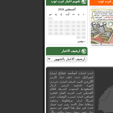
ر عرب توب
تقويم اخبار عرب توب
أغسطس 2026
د
ن
ث
أرب
خ
ج
س
1
8
7
6
5
4
3
2
15
14
13
12
11
10
9
22
21
20
19
18
17
16
29
28
27
26
25
24
23
31
30
« نوفمبر
ارشيف الاخبار
اسامه حجاج
احداث
اسبانيا
ألمانيا
اسرائيل
اعلان
اعياد
الأردن
اصابة
الاردن
الاسد
الاسلام
الامارات
البرازيل
الثورة
الحكومة
الرئيس
الريال
السعودية
العالم
السعوديه
الشرطة
العديلي
العربية
الفنان
القاهرة
العرب
القذافي
الوفيات
المانيا
المصرية
اليمن
برشلونة
امريكا
ايران
برشلونه
بريطانيا
بشار الاسد
تويتر
ثورة
جوجل
حدث في مثل هذا اليوم
خبر
دمشق
ريال
رئيس
دولار
رمضان
روسيا
رونالدو