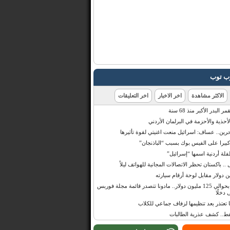
رب توب
الاكثر مشاهدة
اخر الاخبار
اخر التعليقات
البدر الأكبر منذ 68 سنة
أحذية والأحزمة في البرلمان الأردني
حرين.. عساف: اسرائيل منعت اغنيتي لقوة تأثيرها
 كبيرا على الفيس بوك بسبب “الباذنجان”
 أردنية اسمها “إسرائيل”
 .. باكستان تحظر الاتصالات المجانية للهواتف ليلاً
بإيرادات قدرت بحوالي 125 مليون دولار.. مادونا تتصدر قائمة مجلة فوربس
 دخلًا
تعتذر بعد تنظيمها لزفاف جماعي للكلاب
قط.. كشف عذرية الطالبات