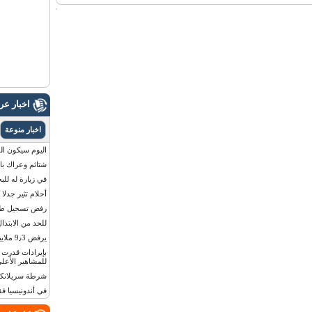
اخبار ع
اخبار منوعة
اليوم سيكون القمر 
شتائم وعراك بال
في زيارة له للب
أحلام تثير جدلا
رفض تسجيل طفلة
للحد من الابتذال
يرفض 9٫3 ملايين دولار مقابل لوحة أرقام سيارته
للمشاهير الأعلى
شرطة سريلانكا 
في أندونيسيا ف