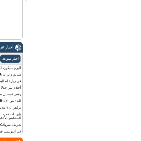
اخبار ع
اخبار منوعة
اليوم سيكون القمر 
شتائم وعراك بال
في زيارة له للب
أحلام تثير جدلا
رفض تسجيل طفلة
للحد من الابتذال
يرفض 9٫3 ملايين دولار مقابل لوحة أرقام سيارته
للمشاهير الأعلى
شرطة سريلانكا 
في أندونيسيا ف