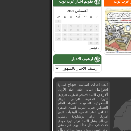
ر عرب توب
تقويم اخبار عرب توب
أغسطس 2026
د
ن
ث
أرب
خ
ج
س
1
8
7
6
5
4
3
2
15
14
13
12
11
10
9
22
21
20
19
18
17
16
29
28
27
26
25
24
23
31
30
« نوفمبر
ارشيف الاخبار
اسامه حجاج
احداث
اسبانيا
ألمانيا
اسرائيل
اعلان
اعياد
الأردن
اصابة
الاردن
الاسد
الاسلام
الامارات
البرازيل
الثورة
الحكومة
الرئيس
الريال
السعودية
العالم
السعوديه
الشرطة
العديلي
العربية
الفنان
القاهرة
العرب
القذافي
الوفيات
المانيا
المصرية
اليمن
برشلونة
امريكا
ايران
برشلونه
بريطانيا
بشار الاسد
تويتر
ثورة
جوجل
حدث في مثل هذا اليوم
خبر
دمشق
ريال
رئيس
دولار
رمضان
روسيا
رونالدو