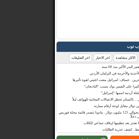
رب توب
الاكثر مشاهدة
اخر الاخبار
اخر التعليقات
البدر الأكبر منذ 68 سنة
أحذية والأحزمة في البرلمان الأردني
حرين.. عساف: اسرائيل منعت اغنيتي لقوة تأثيرها
 كبيرا على الفيس بوك بسبب “الباذنجان”
 أردنية اسمها “إسرائيل”
 .. باكستان تحظر الاتصالات المجانية للهواتف ليلاً
بإيرادات قدرت بحوالي 125 مليون دولار.. مادونا تتصدر قائمة مجلة فوربس
 دخلًا
تعتذر بعد تنظيمها لزفاف جماعي للكلاب
قط.. كشف عذرية الطالبات