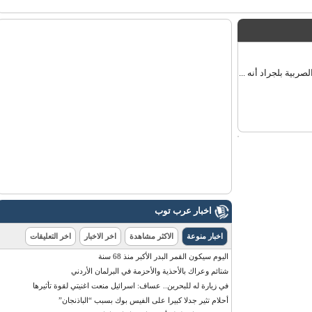
اخبار عرب توب
اخبار منوعة
الاكثر مشاهدة
اخر الاخبار
اخر التعليقات
اليوم سيكون القمر البدر الأكبر منذ 68 سنة
شتائم وعراك بالأحذية والأحزمة في البرلمان الأردني
في زيارة له للبحرين.. عساف: اسرائيل منعت اغنيتي لقوة تأثيرها
أحلام تثير جدلا كبيرا على الفيس بوك بسبب “الباذنجان”