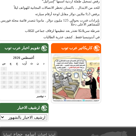
رفض تسجيل طفلة أردنية اسمها “إسرائيل”
للحد من الابتذال .. باكستان تحظر الاتصالات المجانية للهواتف ليلاً
يرفض 9٫3 ملايين دولار مقابل لوحة أرقام سيارته
بإيرادات قدرت بحوالي 125 مليون دولار.. مادونا تتصدر قائمة مجلة فوربس
للمشاهير الأعلى دخلًا
شرطة سريلانكا تعتذر بعد تنظيمها لزفاف جماعي للكلاب
في أندونيسيا فقط.. كشف عذرية الطالبات
كاريكاتير عرب توب
تقويم اخبار عرب توب
أغسطس 2026
د
ن
ث
أرب
خ
ج
س
1
8
7
6
5
4
3
2
15
14
13
12
11
10
9
22
21
20
19
18
17
16
29
28
27
26
25
24
23
31
30
« نوفمبر
ارشيف الاخبار
اسامه حجاج
احداث
اسبانيا
ألمانيا