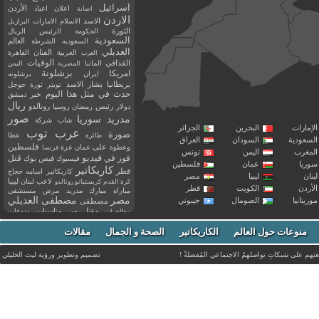
اسرائيل
اعلان
اعياد
الأردن
اصابة
الاردن
الاسد
الاسلام
الامارات
البرازيل
الثورة
الحكومة
الرئيس
الريال
السعودية
العالم
السعوديه
الشرطة
العديلي
العربية
الفنان
القاهرة
العرب
القذافي
الوفيات
المانيا
المصرية
اليمن
برشلونة
امريكا
ايران
برشلونه
بريطانيا
بشار الاسد
تويتر
ثورة
جوجل
حدث في مثل هذا اليوم
خبر
دمشق
ريال
رئيس
دولار
رمضان
روسيا
رونالدو
صور
سوريا
مدريد
شاب
شركة
إمارات
البحرين
الجزائر
عرب توب
صورة
عطا
طائرة
سعودية
السودان
العراق
فلسطين
وعطوة
على
عمان
غزة
فرنسا
مغرب
اليمن
تونس
فيديو
فوز
قتل
في
فيسبوك
فيس بوك
ريا
عمان
فلسطين
كاريكاتير
قطر
كاريكاتير اسامه حجاج
نان
ليبيا
مصر
ليبيا
لاعب
لبنان
كرة القدم
كريستيانو رونالدو
أردن
الكويت
قطر
مباراة
مبارك
مدريد
مرض
مستشفى
مصر
مصطفى العديلي
يتانيا
الصومال
جيبوتي
مصطفى
مقتل
من
مناسبات
منوعات
مظاهرات
موت
ميسي
مواليد
ميلان
نادي
نشر
وفيات
منوعات حول العالم
الكاريكاتير
وفاة
الصحة و الجمال
مقالات
يوتيوب
غتهم على شبكاتِ تواصلهمْ الاجتماعي المُفضلةْ !
تصميم وتطوير ورؤية
ليث الخليلي