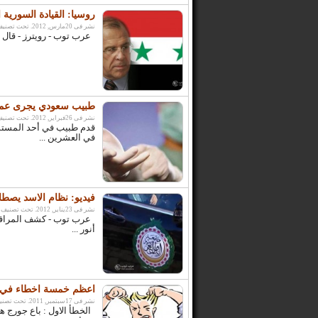
روسيا: القيادة السورية 
نشر فى 20مارس, 2012. تحت تصنيف:
عرب توب - رويترز - قال 
طبيب سعودي يجرى عملية 
نشر فى 26فبراير, 2012. تحت تصنيف:
قدم طبيب في أحد المستشف
في العشرين ...
فيديو: نظام الاسد يصطا
نشر فى 23يناير, 2012. تحت تصنيف:
عرب توب - كشف المراقب ا
أنور ...
اعظم خمسة اخطاء في تا
نشر فى 17سبتمبر, 2011. تحت تصنيف:
الخطأ الاول : باع جورج 