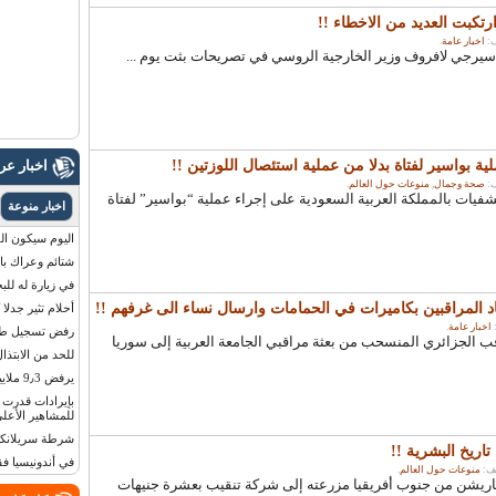
ارتكبت العديد من الاخطاء !!
اخبار عامة
.
سيرجي لافروف وزير الخارجية الروسي في تصريحات بثت يوم ...
بواسير لفتاة بدلا من عملية استئصال اللوزتين !!
اخبار ع
صحة وجمال
,
منوعات حول العالم
.
يات بالمملكة العربية السعودية على إجراء عملية “بواسير” لفتاة
اخبار منوعة
اليوم سيكون القمر 
شتائم وعراك بال
في زيارة له للب
د المراقبين بكاميرات في الحمامات وارسال نساء الى غرفهم !!
أحلام تثير جدلا
اخبار عامة
.
رفض تسجيل طفلة
لجزائري المنسحب من بعثة مراقبي الجامعة العربية إلى سوريا
للحد من الابتذال
يرفض 9٫3 ملايين دولار مقابل لوحة أرقام سيارته
للمشاهير الأعلى
شرطة سريلانكا 
ريخ البشرية !!
في أندونيسيا ف
منوعات حول العالم
.
هاريشن من جنوب أفريقيا مزرعته إلى شركة تنقيب بعشرة جنيهات