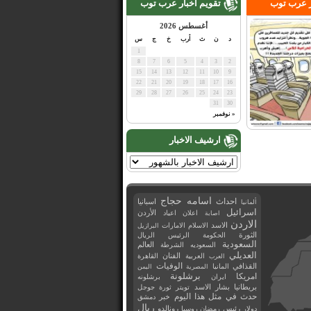
ر عرب توب
تقويم اخبار عرب توب
أغسطس 2026
د
ن
ث
أرب
خ
ج
س
1
8
7
6
5
4
3
2
15
14
13
12
11
10
9
22
21
20
19
18
17
16
29
28
27
26
25
24
23
31
30
« نوفمبر
ارشيف الاخبار
اسامه حجاج
احداث
اسبانيا
ألمانيا
اسرائيل
اعلان
اعياد
الأردن
اصابة
الاردن
الاسد
الاسلام
الامارات
البرازيل
الثورة
الحكومة
الرئيس
الريال
السعودية
العالم
السعوديه
الشرطة
العديلي
العربية
الفنان
القاهرة
العرب
القذافي
الوفيات
المانيا
المصرية
اليمن
برشلونة
امريكا
ايران
برشلونه
بريطانيا
بشار الاسد
تويتر
ثورة
جوجل
حدث في مثل هذا اليوم
خبر
دمشق
ريال
رئيس
دولار
رمضان
روسيا
رونالدو