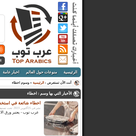
ال
الرئيسية
منوعات حول العالم
اخبار عامة
أنت الأن تستعرض :
الرئيسية
» وسوم اخطاء
الأخبار التي بها وسم : اخطاء
اخطاء شائعة في استخدام
نشر فى 25أكتوبر, 2023. تحت تصنيف:
عرب توب - يعتبر ورق الالم