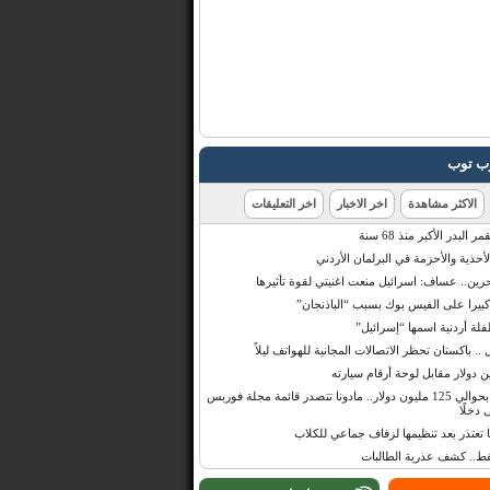
رب توب
الاكثر مشاهدة
اخر الاخبار
اخر التعليقات
البدر الأكبر منذ 68 سنة
أحذية والأحزمة في البرلمان الأردني
حرين.. عساف: اسرائيل منعت اغنيتي لقوة تأثيرها
 كبيرا على الفيس بوك بسبب “الباذنجان”
 أردنية اسمها “إسرائيل”
 .. باكستان تحظر الاتصالات المجانية للهواتف ليلاً
بإيرادات قدرت بحوالي 125 مليون دولار.. مادونا تتصدر قائمة مجلة فوربس
 دخلًا
تعتذر بعد تنظيمها لزفاف جماعي للكلاب
قط.. كشف عذرية الطالبات