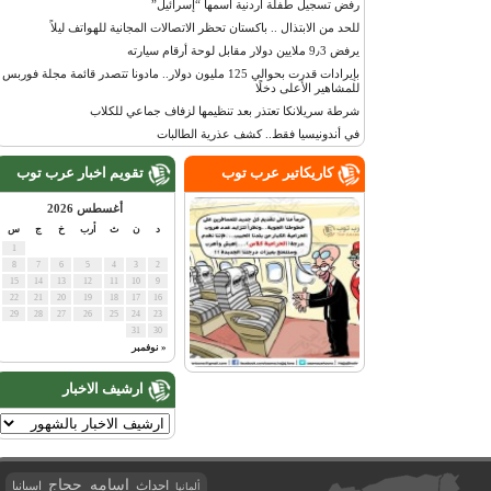
رفض تسجيل طفلة أردنية اسمها “إسرائيل”
للحد من الابتذال .. باكستان تحظر الاتصالات المجانية للهواتف ليلاً
يرفض 9٫3 ملايين دولار مقابل لوحة أرقام سيارته
بإيرادات قدرت بحوالي 125 مليون دولار.. مادونا تتصدر قائمة مجلة فوربس
للمشاهير الأعلى دخلًا
شرطة سريلانكا تعتذر بعد تنظيمها لزفاف جماعي للكلاب
في أندونيسيا فقط.. كشف عذرية الطالبات
كاريكاتير عرب توب
تقويم اخبار عرب توب
أغسطس 2026
د
ن
ث
أرب
خ
ج
س
1
8
7
6
5
4
3
2
15
14
13
12
11
10
9
22
21
20
19
18
17
16
29
28
27
26
25
24
23
31
30
« نوفمبر
ارشيف الاخبار
اسامه حجاج
احداث
اسبانيا
ألمانيا