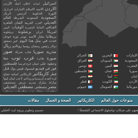
اسرائيل
اعلان
اعياد
الأردن
اصابة
الاردن
الاسد
الاسلام
الامارات
البرازيل
الثورة
الحكومة
الرئيس
الريال
السعودية
العالم
السعوديه
الشرطة
العديلي
العربية
الفنان
القاهرة
العرب
القذافي
الوفيات
المانيا
المصرية
اليمن
برشلونة
امريكا
ايران
برشلونه
بريطانيا
بشار الاسد
تويتر
ثورة
جوجل
حدث في مثل هذا اليوم
خبر
دمشق
ريال
رئيس
دولار
رمضان
روسيا
رونالدو
صور
سوريا
مدريد
شاب
شركة
إمارات
البحرين
الجزائر
عرب توب
صورة
عطا
طائرة
سعودية
السودان
العراق
فلسطين
وعطوة
على
عمان
غزة
فرنسا
مغرب
اليمن
تونس
فيديو
فوز
قتل
في
فيسبوك
فيس بوك
ريا
عمان
فلسطين
كاريكاتير
قطر
كاريكاتير اسامه حجاج
نان
ليبيا
مصر
ليبيا
لاعب
لبنان
كرة القدم
كريستيانو رونالدو
أردن
الكويت
قطر
مباراة
مبارك
مدريد
مرض
مستشفى
مصر
مصطفى العديلي
يتانيا
الصومال
جيبوتي
مصطفى
مقتل
من
مناسبات
منوعات
مظاهرات
موت
ميسي
مواليد
ميلان
نادي
نشر
وفيات
منوعات حول العالم
الكاريكاتير
وفاة
الصحة و الجمال
مقالات
يوتيوب
غتهم على شبكاتِ تواصلهمْ الاجتماعي المُفضلةْ !
تصميم وتطوير ورؤية
ليث الخليلي