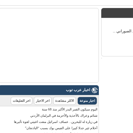
صوراني ...
اخبار عرب توب
اخبار منوعة
الاكثر مشاهدة
اخر الاخبار
اخر التعليقات
اليوم سيكون القمر البدر الأكبر منذ 68 سنة
شتائم وعراك بالأحذية والأحزمة في البرلمان الأردني
في زيارة له للبحرين.. عساف: اسرائيل منعت اغنيتي لقوة تأثيرها
أحلام تثير جدلا كبيرا على الفيس بوك بسبب “الباذنجان”