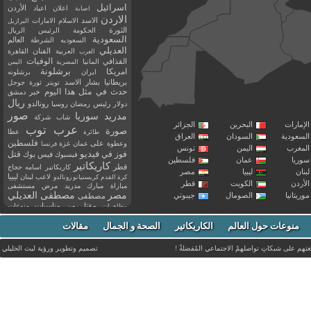
اسرائيل
اعلان
اعياد
الأردن
اصابة
الاردن
الاسد
الاسلام
الامارات
البرازيل
الثورة
الحكومة
الرئيس
الريال
السعودية
العالم
السعوديه
الشرطة
العديلي
العربية
الفنان
القاهرة
العرب
القذافي
الوفيات
المانيا
المصرية
اليمن
برشلونة
امريكا
ايران
برشلونه
بريطانيا
بشار الاسد
تويتر
ثورة
جوجل
حدث في مثل هذا اليوم
خبر
دمشق
ريال
رئيس
دولار
رمضان
روسيا
رونالدو
صور
سوريا
مدريد
شاب
شركة
إمارات
البحرين
الجزائر
عرب توب
صورة
عطا
طائرة
سعودية
السودان
العراق
فلسطين
وعطوة
على
عمان
غزة
فرنسا
مغرب
اليمن
تونس
فيديو
فوز
قتل
في
فيسبوك
فيس بوك
ريا
عمان
فلسطين
كاريكاتير
قطر
كاريكاتير اسامه حجاج
نان
ليبيا
مصر
ليبيا
لاعب
لبنان
كرة القدم
كريستيانو رونالدو
أردن
الكويت
قطر
مباراة
مبارك
مدريد
مرض
مستشفى
مصر
مصطفى العديلي
يتانيا
الصومال
جيبوتي
مصطفى
مقتل
من
مناسبات
منوعات
مظاهرات
موت
ميسي
مواليد
ميلان
نادي
نشر
وفيات
منوعات حول العالم
الكاريكاتير
وفاة
الصحة و الجمال
مقالات
يوتيوب
غتهم على شبكاتِ تواصلهمْ الاجتماعي المُفضلةْ !
تصميم وتطوير ورؤية
ليث الخليلي