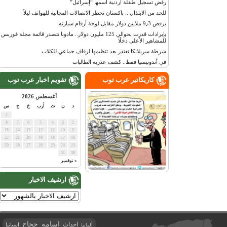
رفض تسجيل طفلة أردنية اسمها “إسرائيل”
للحد من الابتذال .. باكستان تحظر الاتصالات المجانية للهواتف ليلاً
يرفض 9٫3 ملايين دولار مقابل لوحة أرقام سيارته
بإيرادات قدرت بحوالي 125 مليون دولار.. مادونا تتصدر قائمة مجلة فوربس
للمشاهير الأعلى دخلًا
شرطة سريلانكا تعتذر بعد تنظيمها لزفاف جماعي للكلاب
في أندونيسيا فقط.. كشف عذرية الطالبات
كاريكاتير عرب توب
تقويم اخبار عرب توب
أغسطس 2026
د
ن
ث
أرب
خ
ج
س
1
8
7
6
5
4
3
2
15
14
13
12
11
10
9
22
21
20
19
18
17
16
29
28
27
26
25
24
23
31
30
« نوفمبر
ارشيف الاخبار
اسامه حجاج
احداث
اسبانيا
ألمانيا