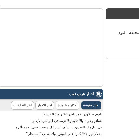
فة "اليوم"
اخبار عرب توب
اخبار منوعة
الاكثر مشاهدة
اخر الاخبار
اخر التعليقات
اليوم سيكون القمر البدر الأكبر منذ 68 سنة
شتائم وعراك بالأحذية والأحزمة في البرلمان الأردني
في زيارة له للبحرين.. عساف: اسرائيل منعت اغنيتي لقوة تأثيرها
أحلام تثير جدلا كبيرا على الفيس بوك بسبب “الباذنجان”