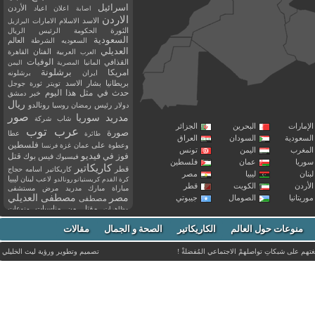
اسرائيل
اعلان
اعياد
الأردن
اصابة
الاردن
الاسد
الاسلام
الامارات
البرازيل
الثورة
الحكومة
الرئيس
الريال
السعودية
العالم
السعوديه
الشرطة
العديلي
العربية
الفنان
القاهرة
العرب
القذافي
الوفيات
المانيا
المصرية
اليمن
برشلونة
امريكا
ايران
برشلونه
بريطانيا
بشار الاسد
تويتر
ثورة
جوجل
حدث في مثل هذا اليوم
خبر
دمشق
ريال
رئيس
دولار
رمضان
روسيا
رونالدو
صور
سوريا
مدريد
شاب
شركة
إمارات
البحرين
الجزائر
عرب توب
صورة
عطا
طائرة
سعودية
السودان
العراق
فلسطين
وعطوة
على
عمان
غزة
فرنسا
مغرب
اليمن
تونس
فيديو
فوز
قتل
في
فيسبوك
فيس بوك
ريا
عمان
فلسطين
كاريكاتير
قطر
كاريكاتير اسامه حجاج
نان
ليبيا
مصر
ليبيا
لاعب
لبنان
كرة القدم
كريستيانو رونالدو
أردن
الكويت
قطر
مباراة
مبارك
مدريد
مرض
مستشفى
مصر
مصطفى العديلي
يتانيا
الصومال
جيبوتي
مصطفى
مقتل
من
مناسبات
منوعات
مظاهرات
موت
ميسي
مواليد
ميلان
نادي
نشر
وفيات
منوعات حول العالم
الكاريكاتير
وفاة
الصحة و الجمال
مقالات
يوتيوب
غتهم على شبكاتِ تواصلهمْ الاجتماعي المُفضلةْ !
تصميم وتطوير ورؤية
ليث الخليلي