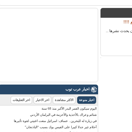
!!
حدث نشرها ...
اخبار عرب توب
اخبار منوعة
الاكثر مشاهدة
اخر الاخبار
اخر التعليقات
اليوم سيكون القمر البدر الأكبر منذ 68 سنة
شتائم وعراك بالأحذية والأحزمة في البرلمان الأردني
في زيارة له للبحرين.. عساف: اسرائيل منعت اغنيتي لقوة تأثيرها
أحلام تثير جدلا كبيرا على الفيس بوك بسبب “الباذنجان”