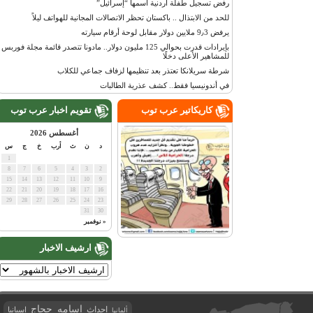
رفض تسجيل طفلة أردنية اسمها “إسرائيل”
للحد من الابتذال .. باكستان تحظر الاتصالات المجانية للهواتف ليلاً
يرفض 9٫3 ملايين دولار مقابل لوحة أرقام سيارته
بإيرادات قدرت بحوالي 125 مليون دولار.. مادونا تتصدر قائمة مجلة فوربس
للمشاهير الأعلى دخلًا
شرطة سريلانكا تعتذر بعد تنظيمها لزفاف جماعي للكلاب
في أندونيسيا فقط.. كشف عذرية الطالبات
كاريكاتير عرب توب
تقويم اخبار عرب توب
أغسطس 2026
د
ن
ث
أرب
خ
ج
س
1
8
7
6
5
4
3
2
15
14
13
12
11
10
9
22
21
20
19
18
17
16
29
28
27
26
25
24
23
31
30
« نوفمبر
ارشيف الاخبار
اسامه حجاج
احداث
اسبانيا
ألمانيا