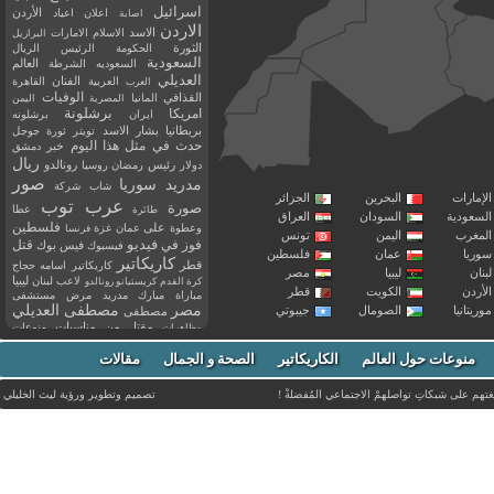
اسرائيل
اعلان
اعياد
الأردن
اصابة
الاردن
الاسد
الاسلام
الامارات
البرازيل
الثورة
الحكومة
الرئيس
الريال
السعودية
العالم
السعوديه
الشرطة
العديلي
العربية
الفنان
القاهرة
العرب
القذافي
الوفيات
المانيا
المصرية
اليمن
برشلونة
امريكا
ايران
برشلونه
بريطانيا
بشار الاسد
تويتر
ثورة
جوجل
حدث في مثل هذا اليوم
خبر
دمشق
ريال
رئيس
دولار
رمضان
روسيا
رونالدو
صور
سوريا
مدريد
شاب
شركة
إمارات
البحرين
الجزائر
عرب توب
صورة
عطا
طائرة
سعودية
السودان
العراق
فلسطين
وعطوة
على
عمان
غزة
فرنسا
مغرب
اليمن
تونس
فيديو
فوز
قتل
في
فيسبوك
فيس بوك
ريا
عمان
فلسطين
كاريكاتير
قطر
كاريكاتير اسامه حجاج
نان
ليبيا
مصر
ليبيا
لاعب
لبنان
كرة القدم
كريستيانو رونالدو
أردن
الكويت
قطر
مباراة
مبارك
مدريد
مرض
مستشفى
مصر
مصطفى العديلي
يتانيا
الصومال
جيبوتي
مصطفى
مقتل
من
مناسبات
منوعات
مظاهرات
موت
ميسي
مواليد
ميلان
نادي
نشر
وفيات
منوعات حول العالم
الكاريكاتير
وفاة
الصحة و الجمال
مقالات
يوتيوب
غتهم على شبكاتِ تواصلهمْ الاجتماعي المُفضلةْ !
تصميم وتطوير ورؤية
ليث الخليلي