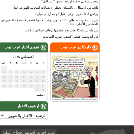
رفض تسجيل طفلة أردنية اسمها “إسرائيل”
للحد من الابتذال .. باكستان تحظر الاتصالات المجانية للهواتف ليلاً
يرفض 9٫3 ملايين دولار مقابل لوحة أرقام سيارته
بإيرادات قدرت بحوالي 125 مليون دولار.. مادونا تتصدر قائمة مجلة فوربس
للمشاهير الأعلى دخلًا
شرطة سريلانكا تعتذر بعد تنظيمها لزفاف جماعي للكلاب
في أندونيسيا فقط.. كشف عذرية الطالبات
كاريكاتير عرب توب
تقويم اخبار عرب توب
أغسطس 2026
د
ن
ث
أرب
خ
ج
س
1
8
7
6
5
4
3
2
15
14
13
12
11
10
9
22
21
20
19
18
17
16
29
28
27
26
25
24
23
31
30
« نوفمبر
ارشيف الاخبار
اسامه حجاج
احداث
اسبانيا
ألمانيا