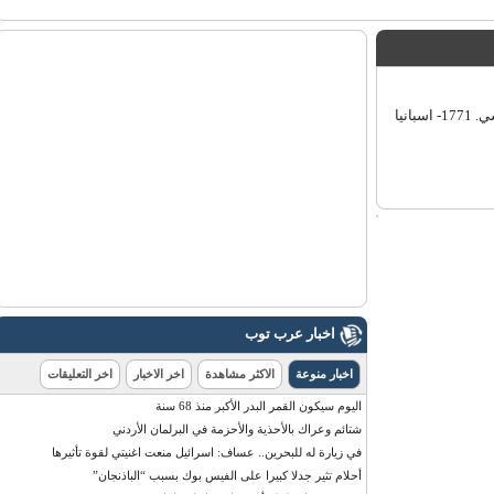
أحداث 1556- أعنف زلزال في التاريخ يضرب الصين: 830 ألف قتيل في شانسي. 1771- اسبانيا
اخبار عرب توب
اخبار منوعة
الاكثر مشاهدة
اخر الاخبار
اخر التعليقات
اليوم سيكون القمر البدر الأكبر منذ 68 سنة
شتائم وعراك بالأحذية والأحزمة في البرلمان الأردني
في زيارة له للبحرين.. عساف: اسرائيل منعت اغنيتي لقوة تأثيرها
أحلام تثير جدلا كبيرا على الفيس بوك بسبب “الباذنجان”