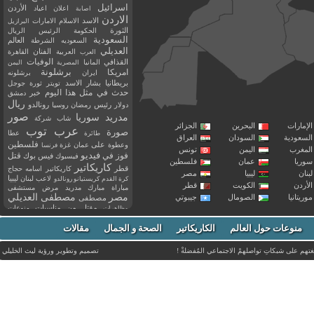
اسرائيل
اعلان
اعياد
الأردن
اصابة
الاردن
الاسد
الاسلام
الامارات
البرازيل
الثورة
الحكومة
الرئيس
الريال
السعودية
العالم
السعوديه
الشرطة
العديلي
العربية
الفنان
القاهرة
العرب
القذافي
الوفيات
المانيا
المصرية
اليمن
برشلونة
امريكا
ايران
برشلونه
بريطانيا
بشار الاسد
تويتر
ثورة
جوجل
حدث في مثل هذا اليوم
خبر
دمشق
ريال
رئيس
دولار
رمضان
روسيا
رونالدو
صور
سوريا
مدريد
شاب
شركة
إمارات
البحرين
الجزائر
عرب توب
صورة
عطا
طائرة
سعودية
السودان
العراق
فلسطين
وعطوة
على
عمان
غزة
فرنسا
مغرب
اليمن
تونس
فيديو
فوز
قتل
في
فيسبوك
فيس بوك
ريا
عمان
فلسطين
كاريكاتير
قطر
كاريكاتير اسامه حجاج
نان
ليبيا
مصر
ليبيا
لاعب
لبنان
كرة القدم
كريستيانو رونالدو
أردن
الكويت
قطر
مباراة
مبارك
مدريد
مرض
مستشفى
مصر
مصطفى العديلي
يتانيا
الصومال
جيبوتي
مصطفى
مقتل
من
مناسبات
منوعات
مظاهرات
موت
ميسي
مواليد
ميلان
نادي
نشر
وفيات
منوعات حول العالم
الكاريكاتير
وفاة
الصحة و الجمال
مقالات
يوتيوب
غتهم على شبكاتِ تواصلهمْ الاجتماعي المُفضلةْ !
تصميم وتطوير ورؤية
ليث الخليلي