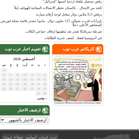
رفض تسجيل طفلة أردنية اسمها “إسرائيل”
للحد من الابتذال .. باكستان تحظر الاتصالات المجانية للهواتف ليلاً
يرفض 9٫3 ملايين دولار مقابل لوحة أرقام سيارته
بإيرادات قدرت بحوالي 125 مليون دولار.. مادونا تتصدر قائمة مجلة فوربس
للمشاهير الأعلى دخلًا
شرطة سريلانكا تعتذر بعد تنظيمها لزفاف جماعي للكلاب
في أندونيسيا فقط.. كشف عذرية الطالبات
كاريكاتير عرب توب
تقويم اخبار عرب توب
أغسطس 2026
د
ن
ث
أرب
خ
ج
س
1
8
7
6
5
4
3
2
15
14
13
12
11
10
9
22
21
20
19
18
17
16
29
28
27
26
25
24
23
31
30
« نوفمبر
ارشيف الاخبار
اسامه حجاج
احداث
اسبانيا
ألمانيا