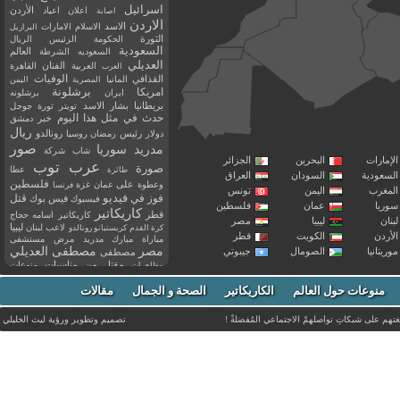
اسرائيل
اعلان
اعياد
الأردن
اصابة
الاردن
الاسد
الاسلام
الامارات
البرازيل
الثورة
الحكومة
الرئيس
الريال
السعودية
العالم
السعوديه
الشرطة
العديلي
العربية
الفنان
القاهرة
العرب
القذافي
الوفيات
المانيا
المصرية
اليمن
برشلونة
امريكا
ايران
برشلونه
بريطانيا
بشار الاسد
تويتر
ثورة
جوجل
حدث في مثل هذا اليوم
خبر
دمشق
ريال
رئيس
دولار
رمضان
روسيا
رونالدو
صور
سوريا
مدريد
شاب
شركة
إمارات
البحرين
الجزائر
عرب توب
صورة
عطا
طائرة
سعودية
السودان
العراق
فلسطين
وعطوة
على
عمان
غزة
فرنسا
مغرب
اليمن
تونس
فيديو
فوز
قتل
في
فيسبوك
فيس بوك
ريا
عمان
فلسطين
كاريكاتير
قطر
كاريكاتير اسامه حجاج
نان
ليبيا
مصر
ليبيا
لاعب
لبنان
كرة القدم
كريستيانو رونالدو
أردن
الكويت
قطر
مباراة
مبارك
مدريد
مرض
مستشفى
مصر
مصطفى العديلي
يتانيا
الصومال
جيبوتي
مصطفى
مقتل
من
مناسبات
منوعات
مظاهرات
موت
ميسي
مواليد
ميلان
نادي
نشر
وفيات
منوعات حول العالم
الكاريكاتير
وفاة
الصحة و الجمال
مقالات
يوتيوب
غتهم على شبكاتِ تواصلهمْ الاجتماعي المُفضلةْ !
تصميم وتطوير ورؤية
ليث الخليلي