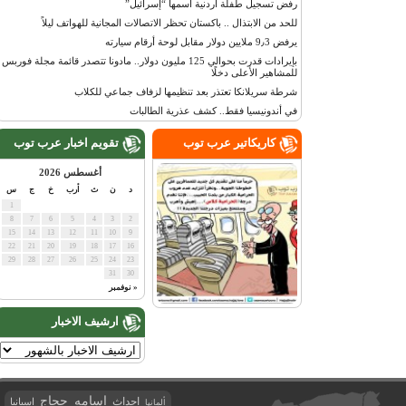
رفض تسجيل طفلة أردنية اسمها “إسرائيل”
للحد من الابتذال .. باكستان تحظر الاتصالات المجانية للهواتف ليلاً
يرفض 9٫3 ملايين دولار مقابل لوحة أرقام سيارته
بإيرادات قدرت بحوالي 125 مليون دولار.. مادونا تتصدر قائمة مجلة فوربس
للمشاهير الأعلى دخلًا
شرطة سريلانكا تعتذر بعد تنظيمها لزفاف جماعي للكلاب
في أندونيسيا فقط.. كشف عذرية الطالبات
كاريكاتير عرب توب
تقويم اخبار عرب توب
أغسطس 2026
د
ن
ث
أرب
خ
ج
س
1
8
7
6
5
4
3
2
15
14
13
12
11
10
9
22
21
20
19
18
17
16
29
28
27
26
25
24
23
31
30
« نوفمبر
ارشيف الاخبار
اسامه حجاج
احداث
اسبانيا
ألمانيا