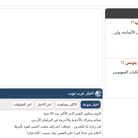
”!
ونس !!
ان الصهيوني
اخبار عرب توب
اخبار منوعة
الاكثر مشاهدة
اخر الاخبار
اخر التعليقات
اليوم سيكون القمر البدر الأكبر منذ 68 سنة
شتائم وعراك بالأحذية والأحزمة في البرلمان الأردني
في زيارة له للبحرين.. عساف: اسرائيل منعت اغنيتي لقوة تأثيرها
أحلام تثير جدلا كبيرا على الفيس بوك بسبب “الباذنجان”