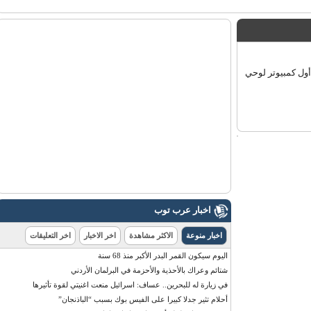
 الستار عن أول كمبيوتر لوحي
اخبار عرب توب
اخبار منوعة
الاكثر مشاهدة
اخر الاخبار
اخر التعليقات
اليوم سيكون القمر البدر الأكبر منذ 68 سنة
شتائم وعراك بالأحذية والأحزمة في البرلمان الأردني
في زيارة له للبحرين.. عساف: اسرائيل منعت اغنيتي لقوة تأثيرها
أحلام تثير جدلا كبيرا على الفيس بوك بسبب “الباذنجان”