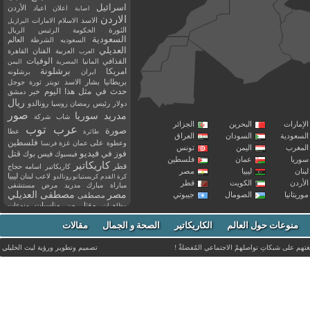
اسرائيل
اعلان
اعياد
الأردن
اصابة
الاردن
الاسد
الاسلام
الامارات
البرازيل
الثورة
الحكومة
الرئيس
الريال
السعودية
العالم
السعوديه
الشرطة
العديلي
العربية
الفنان
القاهرة
العرب
القذافي
الوفيات
المانيا
المصرية
اليمن
برشلونة
امريكا
ايران
برشلونه
بريطانيا
بشار الاسد
تويتر
ثورة
جوجل
حدث في مثل هذا اليوم
خبر
دمشق
ريال
رئيس
دولار
رمضان
روسيا
رونالدو
صور
سوريا
مدريد
شاب
شركة
إمارات
البحرين
الجزائر
عرب توب
صورة
عطا
طائرة
سعودية
السودان
العراق
فلسطين
وعطوة
على
عمان
غزة
فرنسا
مغرب
اليمن
تونس
فيديو
فوز
قتل
في
فيسبوك
فيس بوك
ريا
عمان
فلسطين
كاريكاتير
قطر
كاريكاتير اسامه حجاج
نان
ليبيا
مصر
ليبيا
لاعب
لبنان
كرة القدم
كريستيانو رونالدو
أردن
الكويت
قطر
مباراة
مبارك
مدريد
مرض
مستشفى
مصر
مصطفى العديلي
يتانيا
الصومال
جيبوتي
مصطفى
مقتل
من
مناسبات
منوعات
مظاهرات
موت
ميسي
مواليد
ميلان
نادي
نشر
وفيات
منوعات حول العالم
الكاريكاتير
وفاة
الصحة و الجمال
مقالات
يوتيوب
غتهم على شبكاتِ تواصلهمْ الاجتماعي المُفضلةْ !
تصميم وتطوير ورؤية
ليث الخليلي