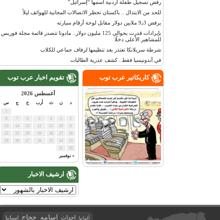
رفض تسجيل طفلة أردنية اسمها “إسرائيل”
للحد من الابتذال .. باكستان تحظر الاتصالات المجانية للهواتف ليلاً
يرفض 9٫3 ملايين دولار مقابل لوحة أرقام سيارته
بإيرادات قدرت بحوالي 125 مليون دولار.. مادونا تتصدر قائمة مجلة فوربس
للمشاهير الأعلى دخلًا
شرطة سريلانكا تعتذر بعد تنظيمها لزفاف جماعي للكلاب
في أندونيسيا فقط.. كشف عذرية الطالبات
كاريكاتير عرب توب
تقويم اخبار عرب توب
أغسطس 2026
د
ن
ث
أرب
خ
ج
س
1
8
7
6
5
4
3
2
15
14
13
12
11
10
9
22
21
20
19
18
17
16
29
28
27
26
25
24
23
31
30
« نوفمبر
ارشيف الاخبار
اسامه حجاج
احداث
اسبانيا
ألمانيا