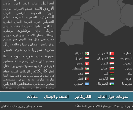
اسرائيل
اعلان
اعياد
الأردن
اصابة
الاردن
الاسد
الاسلام
الامارات
البرازيل
الثورة
الحكومة
الرئيس
الريال
السعودية
العالم
السعوديه
الشرطة
العديلي
العربية
الفنان
القاهرة
العرب
القذافي
الوفيات
المانيا
المصرية
اليمن
برشلونة
امريكا
ايران
برشلونه
بريطانيا
بشار الاسد
تويتر
ثورة
جوجل
حدث في مثل هذا اليوم
خبر
دمشق
ريال
رئيس
دولار
رمضان
روسيا
رونالدو
صور
سوريا
مدريد
شاب
شركة
إمارات
البحرين
الجزائر
عرب توب
صورة
عطا
طائرة
سعودية
السودان
العراق
فلسطين
وعطوة
على
عمان
غزة
فرنسا
مغرب
اليمن
تونس
فيديو
فوز
قتل
في
فيسبوك
فيس بوك
ريا
عمان
فلسطين
كاريكاتير
قطر
كاريكاتير اسامه حجاج
نان
ليبيا
مصر
ليبيا
لاعب
لبنان
كرة القدم
كريستيانو رونالدو
أردن
الكويت
قطر
مباراة
مبارك
مدريد
مرض
مستشفى
مصر
مصطفى العديلي
يتانيا
الصومال
جيبوتي
مصطفى
مقتل
من
مناسبات
منوعات
مظاهرات
موت
ميسي
مواليد
ميلان
نادي
نشر
وفيات
منوعات حول العالم
الكاريكاتير
وفاة
الصحة و الجمال
مقالات
يوتيوب
غتهم على شبكاتِ تواصلهمْ الاجتماعي المُفضلةْ !
تصميم وتطوير ورؤية
ليث الخليلي