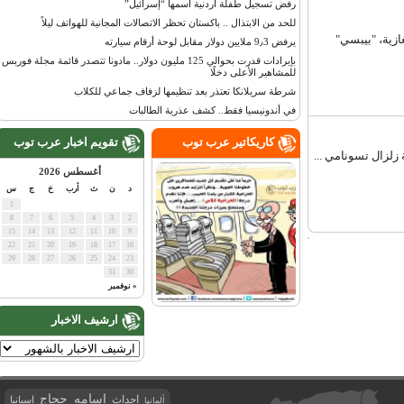
رفض تسجيل طفلة أردنية اسمها “إسرائيل”
للحد من الابتذال .. باكستان تحظر الاتصالات المجانية للهواتف ليلاً
ة، "بيبسي"
يرفض 9٫3 ملايين دولار مقابل لوحة أرقام سيارته
بإيرادات قدرت بحوالي 125 مليون دولار.. مادونا تتصدر قائمة مجلة فوربس
للمشاهير الأعلى دخلًا
شرطة سريلانكا تعتذر بعد تنظيمها لزفاف جماعي للكلاب
في أندونيسيا فقط.. كشف عذرية الطالبات
كاريكاتير عرب توب
تقويم اخبار عرب توب
زال تسونامي ...
أغسطس 2026
د
ن
ث
أرب
خ
ج
س
1
8
7
6
5
4
3
2
15
14
13
12
11
10
9
22
21
20
19
18
17
16
29
28
27
26
25
24
23
31
30
« نوفمبر
ارشيف الاخبار
اسامه حجاج
احداث
اسبانيا
ألمانيا