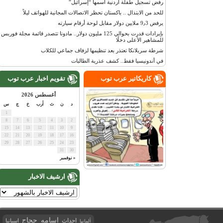
رفض تسجيل طفلة أردنية اسمها “إسرائيل”
للحد من الابتذال .. باكستان تحظر الاتصالات المجانية للهواتف ليلاً
يرفض 9٫3 ملايين دولار مقابل لوحة أرقام سيارته
بإيرادات قدرت بحوالي 125 مليون دولار.. مادونا تتصدر قائمة مجلة فوربس
للمشاهير الأعلى دخلًا
شرطة سريلانكا تعتذر بعد تنظيمها لزفاف جماعي للكلاب
في أندونيسيا فقط.. كشف عذرية الطالبات
كاريكاتير عرب توب
تقويم اخبار عرب توب
أغسطس 2026
د
ن
ث
أرب
خ
ج
س
1
8
7
6
5
4
3
2
15
14
13
12
11
10
9
22
21
20
19
18
17
16
29
28
27
26
25
24
23
31
30
« نوفمبر
ارشيف الاخبار
اسامه حجاج
احداث
اسبانيا
ألمانيا