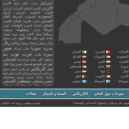
اسرائيل
اعلان
اعياد
الأردن
اصابة
الاردن
الاسد
الاسلام
الامارات
البرازيل
الثورة
الحكومة
الرئيس
الريال
السعودية
العالم
السعوديه
الشرطة
العديلي
العربية
الفنان
القاهرة
العرب
القذافي
الوفيات
المانيا
المصرية
اليمن
برشلونة
امريكا
ايران
برشلونه
بريطانيا
بشار الاسد
تويتر
ثورة
جوجل
حدث في مثل هذا اليوم
خبر
دمشق
ريال
رئيس
دولار
رمضان
روسيا
رونالدو
صور
سوريا
مدريد
شاب
شركة
إمارات
البحرين
الجزائر
عرب توب
صورة
عطا
طائرة
سعودية
السودان
العراق
فلسطين
وعطوة
على
عمان
غزة
فرنسا
مغرب
اليمن
تونس
فيديو
فوز
قتل
في
فيسبوك
فيس بوك
ريا
عمان
فلسطين
كاريكاتير
قطر
كاريكاتير اسامه حجاج
نان
ليبيا
مصر
ليبيا
لاعب
لبنان
كرة القدم
كريستيانو رونالدو
أردن
الكويت
قطر
مباراة
مبارك
مدريد
مرض
مستشفى
مصر
مصطفى العديلي
يتانيا
الصومال
جيبوتي
مصطفى
مقتل
من
مناسبات
منوعات
مظاهرات
موت
ميسي
مواليد
ميلان
نادي
نشر
وفيات
منوعات حول العالم
الكاريكاتير
وفاة
الصحة و الجمال
مقالات
يوتيوب
غتهم على شبكاتِ تواصلهمْ الاجتماعي المُفضلةْ !
تصميم وتطوير ورؤية
ليث الخليلي