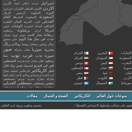
اسرائيل
اعلان
اعياد
الأردن
اصابة
الاردن
الاسد
الاسلام
الامارات
البرازيل
الثورة
الحكومة
الرئيس
الريال
السعودية
العالم
السعوديه
الشرطة
العديلي
العربية
الفنان
القاهرة
العرب
القذافي
الوفيات
المانيا
المصرية
اليمن
برشلونة
امريكا
ايران
برشلونه
بريطانيا
بشار الاسد
تويتر
ثورة
جوجل
حدث في مثل هذا اليوم
خبر
دمشق
ريال
رئيس
دولار
رمضان
روسيا
رونالدو
صور
سوريا
مدريد
شاب
شركة
إمارات
البحرين
الجزائر
عرب توب
صورة
عطا
طائرة
سعودية
السودان
العراق
فلسطين
وعطوة
على
عمان
غزة
فرنسا
مغرب
اليمن
تونس
فيديو
فوز
قتل
في
فيسبوك
فيس بوك
ريا
عمان
فلسطين
كاريكاتير
قطر
كاريكاتير اسامه حجاج
نان
ليبيا
مصر
ليبيا
لاعب
لبنان
كرة القدم
كريستيانو رونالدو
أردن
الكويت
قطر
مباراة
مبارك
مدريد
مرض
مستشفى
مصر
مصطفى العديلي
يتانيا
الصومال
جيبوتي
مصطفى
مقتل
من
مناسبات
منوعات
مظاهرات
موت
ميسي
مواليد
ميلان
نادي
نشر
وفيات
منوعات حول العالم
الكاريكاتير
وفاة
الصحة و الجمال
مقالات
يوتيوب
غتهم على شبكاتِ تواصلهمْ الاجتماعي المُفضلةْ !
تصميم وتطوير ورؤية
ليث الخليلي