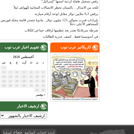
رفض تسجيل طفلة أردنية اسمها “إسرائيل”
للحد من الابتذال .. باكستان تحظر الاتصالات المجانية للهواتف ليلاً
يرفض 9٫3 ملايين دولار مقابل لوحة أرقام سيارته
بإيرادات قدرت بحوالي 125 مليون دولار.. مادونا تتصدر قائمة مجلة فوربس
للمشاهير الأعلى دخلًا
شرطة سريلانكا تعتذر بعد تنظيمها لزفاف جماعي للكلاب
في أندونيسيا فقط.. كشف عذرية الطالبات
كاريكاتير عرب توب
تقويم اخبار عرب توب
أغسطس 2026
د
ن
ث
أرب
خ
ج
س
1
8
7
6
5
4
3
2
15
14
13
12
11
10
9
22
21
20
19
18
17
16
29
28
27
26
25
24
23
31
30
« نوفمبر
ارشيف الاخبار
اسامه حجاج
احداث
اسبانيا
ألمانيا