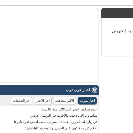
ز إلكتروني
اخبار عرب توب
اخبار منوعة
الاكثر مشاهدة
اخر الاخبار
اخر التعليقات
اليوم سيكون القمر البدر الأكبر منذ 68 سنة
شتائم وعراك بالأحذية والأحزمة في البرلمان الأردني
في زيارة له للبحرين.. عساف: اسرائيل منعت اغنيتي لقوة تأثيرها
أحلام تثير جدلا كبيرا على الفيس بوك بسبب “الباذنجان”