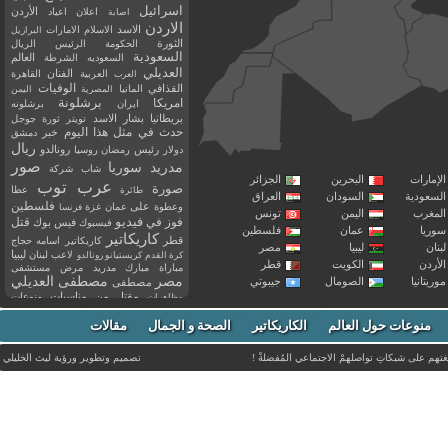
اسرائيل
اعلان
اعياد
الأردن
اصابة
الاردن
الاسد
الاسلام
الامارات
البرازيل
الثورة
الحكومة
الرئيس
الريال
السعودية
العالم
السعوديه
الشرطة
العديلي
العربية
الفنان
القاهرة
العرب
القذافي
الوفيات
المانيا
المصرية
اليمن
برشلونة
امريكا
ايران
برشلونه
بريطانيا
بشار الاسد
تويتر
ثورة
جوجل
حدث في مثل هذا اليوم
خبر
دمشق
ريال
رئيس
دولار
رمضان
روسيا
رونالدو
صور
سوريا
مدريد
شاب
شركة
إمارات
البحرين
الجزائر
عرب توب
صورة
عطا
طائرة
سعودية
السودان
العراق
فلسطين
وعطوة
على
عمان
غزة
فرنسا
مغرب
اليمن
تونس
فيديو
فوز
قتل
في
فيسبوك
فيس بوك
ريا
عمان
فلسطين
كاريكاتير
قطر
كاريكاتير اسامه حجاج
نان
ليبيا
مصر
ليبيا
لاعب
لبنان
كرة القدم
كريستيانو رونالدو
أردن
الكويت
قطر
مباراة
مبارك
مدريد
مرض
مستشفى
مصر
مصطفى العديلي
يتانيا
الصومال
جيبوتي
مصطفى
مقتل
من
مناسبات
منوعات
مظاهرات
موت
ميسي
مواليد
ميلان
نادي
نشر
وفيات
منوعات حول العالم
الكاريكاتير
وفاة
الصحة و الجمال
مقالات
يوتيوب
غتهم على شبكاتِ تواصلهمْ الاجتماعي المُفضلةْ !
تصميم وتطوير ورؤية
ليث الخليلي