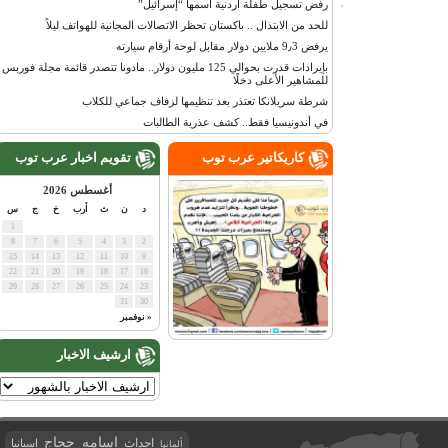
رفض تسجيل طفلة أردنية اسمها “إسرائيل”
للحد من الابتذال .. باكستان تحظر الاتصالات المجانية للهواتف ليلاً
يرفض 9٫3 ملايين دولار مقابل لوحة أرقام سيارته
بإيرادات قدرت بحوالي 125 مليون دولار.. مادونا تتصدر قائمة مجلة فوربس
للمشاهير الأعلى دخلًا
شرطة سريلانكا تعتذر بعد تنظيمها لزفاف جماعي للكلاب
في أندونيسيا فقط.. كشف عذرية الطالبات
كاريكاتير عرب توب
تقويم اخبار عرب توب
أغسطس 2026
د
ن
ث
أرب
خ
ج
س
1
8
7
6
5
4
3
2
15
14
13
12
11
10
9
22
21
20
19
18
17
16
29
28
27
26
25
24
23
31
30
« نوفمبر
ارشيف الاخبار
اسامه حجاج
احداث
اسبانيا
ألمانيا