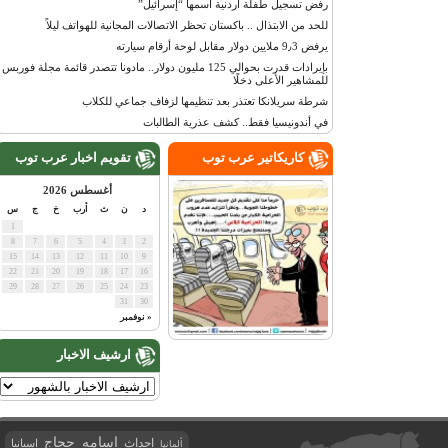
رفض تسجيل طفلة أردنية اسمها “إسرائيل”
للحد من الابتذال .. باكستان تحظر الاتصالات المجانية للهواتف ليلاً
يرفض 9٫3 ملايين دولار مقابل لوحة أرقام سيارته
بإيرادات قدرت بحوالي 125 مليون دولار.. مادونا تتصدر قائمة مجلة فوربس
للمشاهير الأعلى دخلًا
شرطة سريلانكا تعتذر بعد تنظيمها لزفاف جماعي للكلاب
في أندونيسيا فقط.. كشف عذرية الطالبات
كاريكاتير عرب توب
تقويم اخبار عرب توب
أغسطس 2026
د
ن
ث
أرب
خ
ج
س
1
8
7
6
5
4
3
2
15
14
13
12
11
10
9
22
21
20
19
18
17
16
29
28
27
26
25
24
23
31
30
« نوفمبر
ارشيف الاخبار
اسامه حجاج
احداث
اسبانيا
ألمانيا