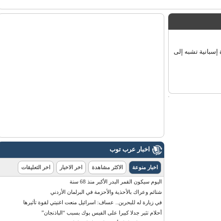
بانية تشبه إلى
اخبار عرب توب
اخبار منوعة
الاكثر مشاهدة
اخر الاخبار
اخر التعليقات
اليوم سيكون القمر البدر الأكبر منذ 68 سنة
شتائم وعراك بالأحذية والأحزمة في البرلمان الأردني
في زيارة له للبحرين.. عساف: اسرائيل منعت اغنيتي لقوة تأثيرها
أحلام تثير جدلا كبيرا على الفيس بوك بسبب “الباذنجان”