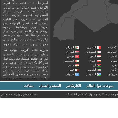
اسرائيل
اعلان
اعياد
الأردن
اصابة
الاردن
الاسد
الاسلام
الامارات
البرازيل
الثورة
الحكومة
الرئيس
الريال
السعودية
العالم
السعوديه
الشرطة
العديلي
العربية
الفنان
القاهرة
العرب
القذافي
الوفيات
المانيا
المصرية
اليمن
برشلونة
امريكا
ايران
برشلونه
بريطانيا
بشار الاسد
تويتر
ثورة
جوجل
حدث في مثل هذا اليوم
خبر
دمشق
ريال
رئيس
دولار
رمضان
روسيا
رونالدو
صور
سوريا
مدريد
شاب
شركة
إمارات
البحرين
الجزائر
عرب توب
صورة
عطا
طائرة
سعودية
السودان
العراق
فلسطين
وعطوة
على
عمان
غزة
فرنسا
مغرب
اليمن
تونس
فيديو
فوز
قتل
في
فيسبوك
فيس بوك
ريا
عمان
فلسطين
كاريكاتير
قطر
كاريكاتير اسامه حجاج
نان
ليبيا
مصر
ليبيا
لاعب
لبنان
كرة القدم
كريستيانو رونالدو
أردن
الكويت
قطر
مباراة
مبارك
مدريد
مرض
مستشفى
مصر
مصطفى العديلي
يتانيا
الصومال
جيبوتي
مصطفى
مقتل
من
مناسبات
منوعات
مظاهرات
موت
ميسي
مواليد
ميلان
نادي
نشر
وفيات
منوعات حول العالم
الكاريكاتير
وفاة
الصحة و الجمال
مقالات
يوتيوب
غتهم على شبكاتِ تواصلهمْ الاجتماعي المُفضلةْ !
تصميم وتطوير ورؤية
ليث الخليلي