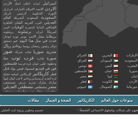
اسرائيل
اعلان
اعياد
الأردن
اصابة
الاردن
الاسد
الاسلام
الامارات
البرازيل
الثورة
الحكومة
الرئيس
الريال
السعودية
العالم
السعوديه
الشرطة
العديلي
العربية
الفنان
القاهرة
العرب
القذافي
الوفيات
المانيا
المصرية
اليمن
برشلونة
امريكا
ايران
برشلونه
بريطانيا
بشار الاسد
تويتر
ثورة
جوجل
حدث في مثل هذا اليوم
خبر
دمشق
ريال
رئيس
دولار
رمضان
روسيا
رونالدو
صور
سوريا
مدريد
شاب
شركة
إمارات
البحرين
الجزائر
عرب توب
صورة
عطا
طائرة
سعودية
السودان
العراق
فلسطين
وعطوة
على
عمان
غزة
فرنسا
مغرب
اليمن
تونس
فيديو
فوز
قتل
في
فيسبوك
فيس بوك
ريا
عمان
فلسطين
كاريكاتير
قطر
كاريكاتير اسامه حجاج
نان
ليبيا
مصر
ليبيا
لاعب
لبنان
كرة القدم
كريستيانو رونالدو
أردن
الكويت
قطر
مباراة
مبارك
مدريد
مرض
مستشفى
مصر
مصطفى العديلي
يتانيا
الصومال
جيبوتي
مصطفى
مقتل
من
مناسبات
منوعات
مظاهرات
موت
ميسي
مواليد
ميلان
نادي
نشر
وفيات
منوعات حول العالم
الكاريكاتير
وفاة
الصحة و الجمال
مقالات
يوتيوب
غتهم على شبكاتِ تواصلهمْ الاجتماعي المُفضلةْ !
تصميم وتطوير ورؤية
ليث الخليلي