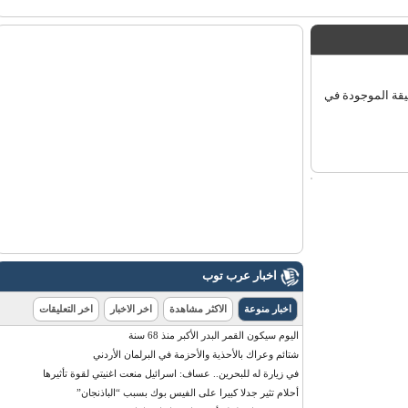
قة الموجودة في
اخبار عرب توب
اخبار منوعة
الاكثر مشاهدة
اخر الاخبار
اخر التعليقات
اليوم سيكون القمر البدر الأكبر منذ 68 سنة
شتائم وعراك بالأحذية والأحزمة في البرلمان الأردني
في زيارة له للبحرين.. عساف: اسرائيل منعت اغنيتي لقوة تأثيرها
أحلام تثير جدلا كبيرا على الفيس بوك بسبب “الباذنجان”