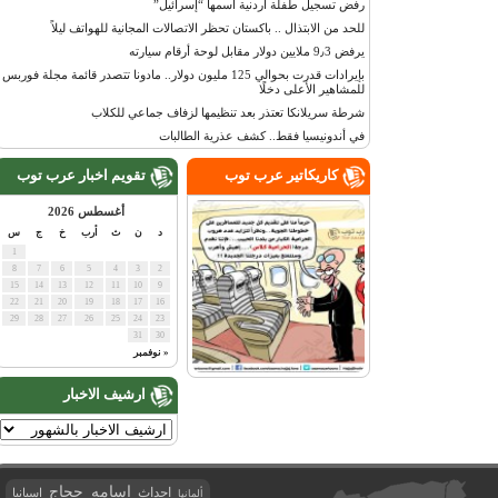
رفض تسجيل طفلة أردنية اسمها “إسرائيل”
للحد من الابتذال .. باكستان تحظر الاتصالات المجانية للهواتف ليلاً
يرفض 9٫3 ملايين دولار مقابل لوحة أرقام سيارته
بإيرادات قدرت بحوالي 125 مليون دولار.. مادونا تتصدر قائمة مجلة فوربس
للمشاهير الأعلى دخلًا
شرطة سريلانكا تعتذر بعد تنظيمها لزفاف جماعي للكلاب
في أندونيسيا فقط.. كشف عذرية الطالبات
كاريكاتير عرب توب
تقويم اخبار عرب توب
أغسطس 2026
د
ن
ث
أرب
خ
ج
س
1
8
7
6
5
4
3
2
15
14
13
12
11
10
9
22
21
20
19
18
17
16
29
28
27
26
25
24
23
31
30
« نوفمبر
ارشيف الاخبار
اسامه حجاج
احداث
اسبانيا
ألمانيا