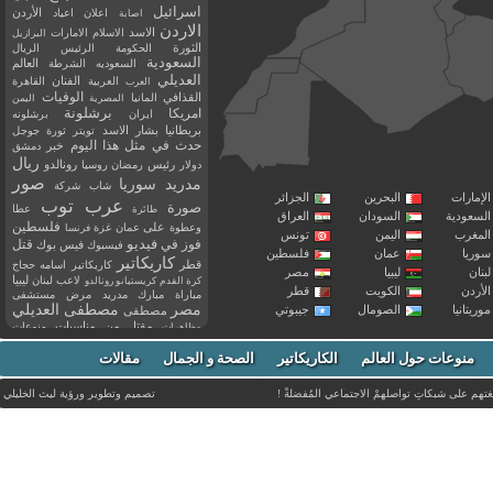
اسرائيل
اعلان
اعياد
الأردن
اصابة
الاردن
الاسد
الاسلام
الامارات
البرازيل
الثورة
الحكومة
الرئيس
الريال
السعودية
العالم
السعوديه
الشرطة
العديلي
العربية
الفنان
القاهرة
العرب
القذافي
الوفيات
المانيا
المصرية
اليمن
برشلونة
امريكا
ايران
برشلونه
بريطانيا
بشار الاسد
تويتر
ثورة
جوجل
حدث في مثل هذا اليوم
خبر
دمشق
ريال
رئيس
دولار
رمضان
روسيا
رونالدو
صور
سوريا
مدريد
شاب
شركة
إمارات
البحرين
الجزائر
عرب توب
صورة
عطا
طائرة
سعودية
السودان
العراق
فلسطين
وعطوة
على
عمان
غزة
فرنسا
مغرب
اليمن
تونس
فيديو
فوز
قتل
في
فيسبوك
فيس بوك
ريا
عمان
فلسطين
كاريكاتير
قطر
كاريكاتير اسامه حجاج
نان
ليبيا
مصر
ليبيا
لاعب
لبنان
كرة القدم
كريستيانو رونالدو
أردن
الكويت
قطر
مباراة
مبارك
مدريد
مرض
مستشفى
مصر
مصطفى العديلي
يتانيا
الصومال
جيبوتي
مصطفى
مقتل
من
مناسبات
منوعات
مظاهرات
موت
ميسي
مواليد
ميلان
نادي
نشر
وفيات
منوعات حول العالم
الكاريكاتير
وفاة
الصحة و الجمال
مقالات
يوتيوب
غتهم على شبكاتِ تواصلهمْ الاجتماعي المُفضلةْ !
تصميم وتطوير ورؤية
ليث الخليلي