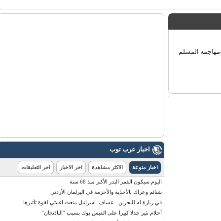
هاجمه المسلم
اخبار عرب توب
اخبار منوعة
الاكثر مشاهدة
اخر الاخبار
اخر التعليقات
اليوم سيكون القمر البدر الأكبر منذ 68 سنة
شتائم وعراك بالأحذية والأحزمة في البرلمان الأردني
في زيارة له للبحرين.. عساف: اسرائيل منعت اغنيتي لقوة تأثيرها
أحلام تثير جدلا كبيرا على الفيس بوك بسبب “الباذنجان”