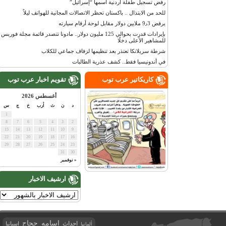
رفض تسجيل طفلة أردنية اسمها “إسرائيل”
للحد من الابتذال .. باكستان تحظر الاتصالات المجانية للهواتف ليلاً
يرفض 9٫3 ملايين دولار مقابل لوحة أرقام سيارته
بإيرادات قدرت بحوالي 125 مليون دولار.. مادونا تتصدر قائمة مجلة فوربس
للمشاهير الأعلى دخلًا
شرطة سريلانكا تعتذر بعد تنظيمها لزفاف جماعي للكلاب
في أندونيسيا فقط.. كشف عذرية الطالبات
كاريكاتير عرب توب
تقويم اخبار عرب توب
أغسطس 2026
د
ن
ث
أرب
خ
ج
س
1
8
7
6
5
4
3
2
15
14
13
12
11
10
9
22
21
20
19
18
17
16
29
28
27
26
25
24
23
31
30
« نوفمبر
ارشيف الاخبار
اسامه حجاج
احداث
اسبانيا
ألمانيا