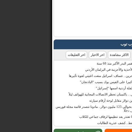
رب توب
الاكثر مشاهدة
اخر الاخبار
اخر التعليقات
البدر الأكبر منذ 68 سنة
أحذية والأحزمة في البرلمان الأردني
حرين.. عساف: اسرائيل منعت اغنيتي لقوة تأثيرها
 كبيرا على الفيس بوك بسبب “الباذنجان”
 أردنية اسمها “إسرائيل”
 .. باكستان تحظر الاتصالات المجانية للهواتف ليلاً
بإيرادات قدرت بحوالي 125 مليون دولار.. مادونا تتصدر قائمة مجلة فوربس
 دخلًا
تعتذر بعد تنظيمها لزفاف جماعي للكلاب
قط.. كشف عذرية الطالبات