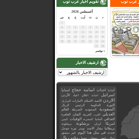
ر عرب توب
تقويم اخبار عرب توب
أغسطس 2026
د
ن
ث
أرب
خ
ج
س
1
8
7
6
5
4
3
2
15
14
13
12
11
10
9
22
21
20
19
18
17
16
29
28
27
26
25
24
23
31
30
« نوفمبر
ارشيف الاخبار
اسامه حجاج
احداث
اسبانيا
ألمانيا
اسرائيل
اعلان
اعياد
الأردن
اصابة
الاردن
الاسد
الاسلام
الامارات
البرازيل
الثورة
الحكومة
الرئيس
الريال
السعودية
العالم
السعوديه
الشرطة
العديلي
العربية
الفنان
القاهرة
العرب
القذافي
الوفيات
المانيا
المصرية
اليمن
برشلونة
امريكا
ايران
برشلونه
بريطانيا
بشار الاسد
تويتر
ثورة
جوجل
حدث في مثل هذا اليوم
خبر
دمشق
ريال
رئيس
دولار
رمضان
روسيا
رونالدو