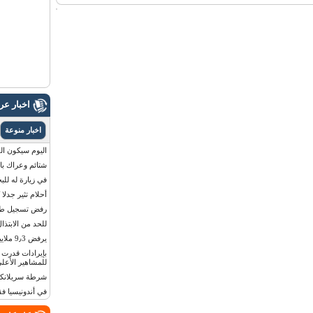
اخبار ع
اخبار منوعة
اليوم سيكون القمر 
شتائم وعراك بال
في زيارة له للب
أحلام تثير جدلا
رفض تسجيل طفلة
للحد من الابتذال
يرفض 9٫3 ملايين دولار مقابل لوحة أرقام سيارته
للمشاهير الأعلى
شرطة سريلانكا 
في أندونيسيا ف