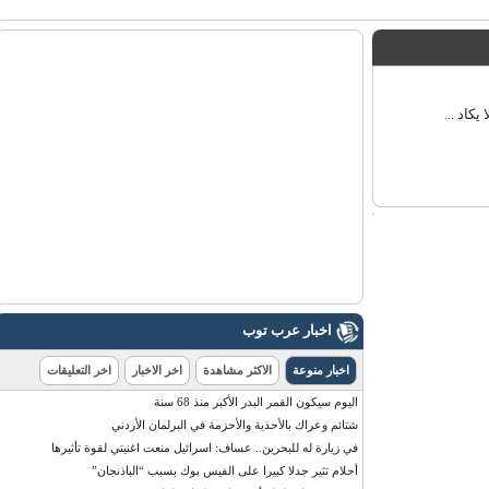
د ...
اخبار عرب توب
اخبار منوعة
الاكثر مشاهدة
اخر الاخبار
اخر التعليقات
اليوم سيكون القمر البدر الأكبر منذ 68 سنة
شتائم وعراك بالأحذية والأحزمة في البرلمان الأردني
في زيارة له للبحرين.. عساف: اسرائيل منعت اغنيتي لقوة تأثيرها
أحلام تثير جدلا كبيرا على الفيس بوك بسبب “الباذنجان”