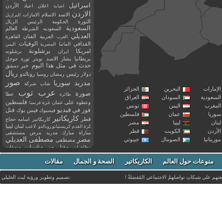
اسرائيل
اعلان
اعياد
الأردن
اصابة
الاردن
الاسد
الاسلام
الامارات
البرازيل
الثورة
الحكومة
الرئيس
الريال
السعودية
العالم
السعوديه
الشرطة
العديلي
العربية
الفنان
القاهرة
العرب
القذافي
الوفيات
المانيا
المصرية
اليمن
برشلونة
امريكا
ايران
برشلونه
بريطانيا
بشار الاسد
تويتر
ثورة
جوجل
حدث في مثل هذا اليوم
خبر
دمشق
ريال
رئيس
دولار
رمضان
روسيا
رونالدو
صور
سوريا
مدريد
شاب
شركة
إمارات
البحرين
الجزائر
عرب توب
صورة
عطا
طائرة
سعودية
السودان
العراق
فلسطين
وعطوة
على
عمان
غزة
فرنسا
مغرب
اليمن
تونس
فيديو
فوز
قتل
في
فيسبوك
فيس بوك
ريا
عمان
فلسطين
كاريكاتير
قطر
كاريكاتير اسامه حجاج
نان
ليبيا
مصر
ليبيا
لاعب
لبنان
كرة القدم
كريستيانو رونالدو
أردن
الكويت
قطر
مباراة
مبارك
مدريد
مرض
مستشفى
مصر
مصطفى العديلي
يتانيا
الصومال
جيبوتي
مصطفى
مقتل
من
مناسبات
منوعات
مظاهرات
موت
ميسي
مواليد
ميلان
نادي
نشر
وفيات
منوعات حول العالم
الكاريكاتير
وفاة
الصحة و الجمال
مقالات
يوتيوب
غتهم على شبكاتِ تواصلهمْ الاجتماعي المُفضلةْ !
تصميم وتطوير ورؤية
ليث الخليلي