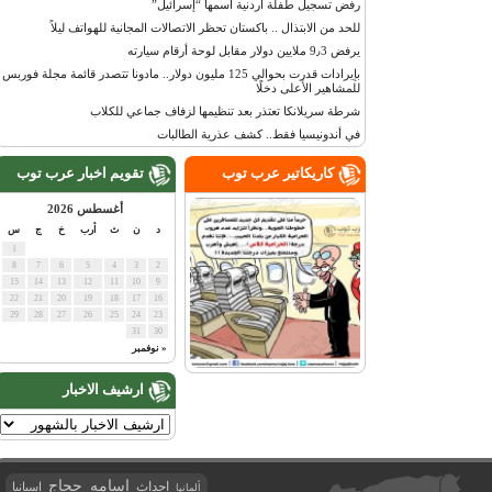
رفض تسجيل طفلة أردنية اسمها “إسرائيل”
للحد من الابتذال .. باكستان تحظر الاتصالات المجانية للهواتف ليلاً
يرفض 9٫3 ملايين دولار مقابل لوحة أرقام سيارته
بإيرادات قدرت بحوالي 125 مليون دولار.. مادونا تتصدر قائمة مجلة فوربس
للمشاهير الأعلى دخلًا
شرطة سريلانكا تعتذر بعد تنظيمها لزفاف جماعي للكلاب
في أندونيسيا فقط.. كشف عذرية الطالبات
كاريكاتير عرب توب
تقويم اخبار عرب توب
أغسطس 2026
د
ن
ث
أرب
خ
ج
س
1
8
7
6
5
4
3
2
15
14
13
12
11
10
9
22
21
20
19
18
17
16
29
28
27
26
25
24
23
31
30
« نوفمبر
ارشيف الاخبار
اسامه حجاج
احداث
اسبانيا
ألمانيا