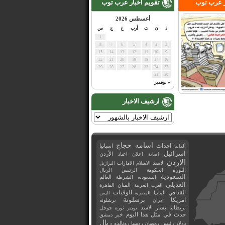
ر عرب توب
تقويم اخبار عرب توب
أغسطس 2026
د
ن
ث
أرب
خ
ج
س
1
8
7
6
5
4
3
2
15
14
13
12
11
10
9
22
21
20
19
18
17
16
29
28
27
26
25
24
23
31
30
« نوفمبر
ارشيف الاخبار
اسامه حجاج
احداث
اسبانيا
ألمانيا
اسرائيل
اعلان
اعياد
الأردن
اصابة
الاردن
الاسد
الاسلام
الامارات
البرازيل
الثورة
الحكومة
الرئيس
الريال
السعودية
العالم
السعوديه
الشرطة
العديلي
العربية
الفنان
القاهرة
العرب
القذافي
الوفيات
المانيا
المصرية
اليمن
برشلونة
امريكا
ايران
برشلونه
بريطانيا
بشار الاسد
تويتر
ثورة
جوجل
حدث في مثل هذا اليوم
خبر
دمشق
ريال
رئيس
دولار
رمضان
روسيا
رونالدو