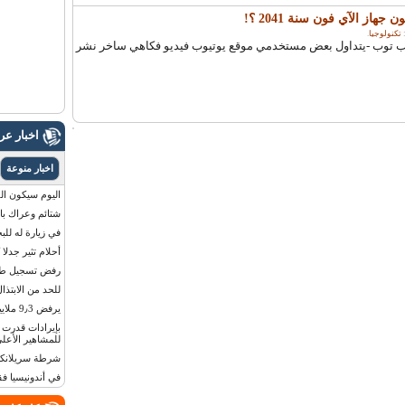
هاز الآي فون سنة 2041 ؟!
تكنولوجيا
.
iphone after 3 عرب توب -يتداول بعض مستخدمي موقع يوتيوب فيديو فكاهي ساخر نشر
اخبار ع
اخبار منوعة
اليوم سيكون القمر 
شتائم وعراك بال
في زيارة له للب
أحلام تثير جدلا
رفض تسجيل طفلة
للحد من الابتذال
يرفض 9٫3 ملايين دولار مقابل لوحة أرقام سيارته
للمشاهير الأعلى
شرطة سريلانكا 
في أندونيسيا ف