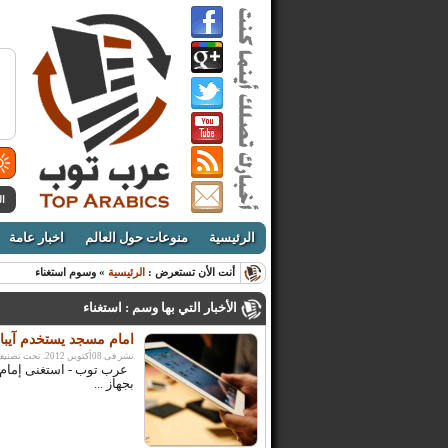
ال
الرئيسية
منوعات حول العالم
اخبار عامة
أنت الأن تستعرض :
الرئيسية
» وسوم استغناء
الأخبار التي بها وسم : استغناء
امام مسجد يستخدم آيباد
نشر فى 08أكتوبر, 2012. تحت تصنيف:
عرب توب - استغنى إمام 
بجهاز ...