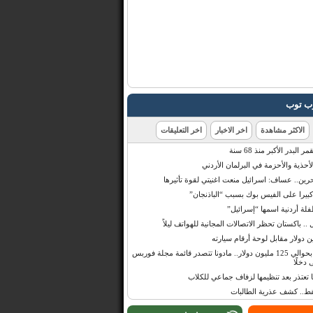
رب توب
الاكثر مشاهدة
اخر الاخبار
اخر التعليقات
البدر الأكبر منذ 68 سنة
أحذية والأحزمة في البرلمان الأردني
حرين.. عساف: اسرائيل منعت اغنيتي لقوة تأثيرها
 كبيرا على الفيس بوك بسبب “الباذنجان”
 أردنية اسمها “إسرائيل”
 .. باكستان تحظر الاتصالات المجانية للهواتف ليلاً
بإيرادات قدرت بحوالي 125 مليون دولار.. مادونا تتصدر قائمة مجلة فوربس
 دخلًا
تعتذر بعد تنظيمها لزفاف جماعي للكلاب
قط.. كشف عذرية الطالبات