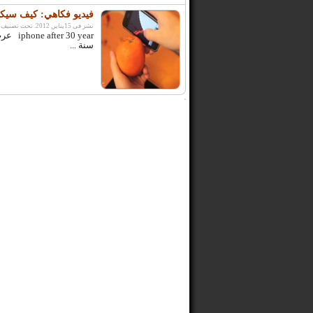
فيديو فكاهي: كيف سيكون ج
نشر فى 15يناير, 2012. تحت تصنيف:
0 year
سنة ...