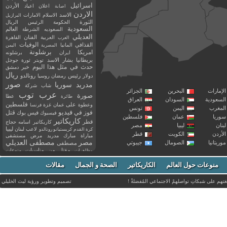
اسرائيل
اعلان
اعياد
الأردن
اصابة
الاردن
الاسد
الاسلام
الامارات
البرازيل
الثورة
الحكومة
الرئيس
الريال
السعودية
العالم
السعوديه
الشرطة
العديلي
العربية
الفنان
القاهرة
العرب
القذافي
الوفيات
المانيا
المصرية
اليمن
برشلونة
امريكا
ايران
برشلونه
بريطانيا
بشار الاسد
تويتر
ثورة
جوجل
حدث في مثل هذا اليوم
خبر
دمشق
ريال
رئيس
دولار
رمضان
روسيا
رونالدو
صور
سوريا
مدريد
شاب
شركة
إمارات
البحرين
الجزائر
عرب توب
صورة
عطا
طائرة
سعودية
السودان
العراق
فلسطين
وعطوة
على
عمان
غزة
فرنسا
مغرب
اليمن
تونس
فيديو
فوز
قتل
في
فيسبوك
فيس بوك
ريا
عمان
فلسطين
كاريكاتير
قطر
كاريكاتير اسامه حجاج
نان
ليبيا
مصر
ليبيا
لاعب
لبنان
كرة القدم
كريستيانو رونالدو
أردن
الكويت
قطر
مباراة
مبارك
مدريد
مرض
مستشفى
مصر
مصطفى العديلي
يتانيا
الصومال
جيبوتي
مصطفى
مقتل
من
مناسبات
منوعات
مظاهرات
موت
ميسي
مواليد
ميلان
نادي
نشر
وفيات
منوعات حول العالم
الكاريكاتير
وفاة
الصحة و الجمال
مقالات
يوتيوب
غتهم على شبكاتِ تواصلهمْ الاجتماعي المُفضلةْ !
تصميم وتطوير ورؤية
ليث الخليلي