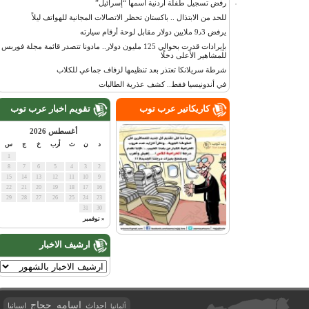
رفض تسجيل طفلة أردنية اسمها “إسرائيل”
للحد من الابتذال .. باكستان تحظر الاتصالات المجانية للهواتف ليلاً
يرفض 9٫3 ملايين دولار مقابل لوحة أرقام سيارته
بإيرادات قدرت بحوالي 125 مليون دولار.. مادونا تتصدر قائمة مجلة فوربس
للمشاهير الأعلى دخلًا
شرطة سريلانكا تعتذر بعد تنظيمها لزفاف جماعي للكلاب
في أندونيسيا فقط.. كشف عذرية الطالبات
كاريكاتير عرب توب
تقويم اخبار عرب توب
أغسطس 2026
د
ن
ث
أرب
خ
ج
س
1
8
7
6
5
4
3
2
15
14
13
12
11
10
9
22
21
20
19
18
17
16
29
28
27
26
25
24
23
31
30
« نوفمبر
ارشيف الاخبار
اسامه حجاج
احداث
اسبانيا
ألمانيا