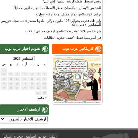
رفض تسجيل طفلة أردنية اسمها “إسرائيل”
للحد من الابتذال .. باكستان تحظر الاتصالات المجانية للهواتف ليلاً
يرفض 9٫3 ملايين دولار مقابل لوحة أرقام سيارته
بإيرادات قدرت بحوالي 125 مليون دولار.. مادونا تتصدر قائمة مجلة فوربس
للمشاهير الأعلى دخلًا
شرطة سريلانكا تعتذر بعد تنظيمها لزفاف جماعي للكلاب
في أندونيسيا فقط.. كشف عذرية الطالبات
كاريكاتير عرب توب
تقويم اخبار عرب توب
أغسطس 2026
د
ن
ث
أرب
خ
ج
س
1
8
7
6
5
4
3
2
15
14
13
12
11
10
9
22
21
20
19
18
17
16
29
28
27
26
25
24
23
31
30
« نوفمبر
ارشيف الاخبار
اسامه حجاج
احداث
اسبانيا
ألمانيا