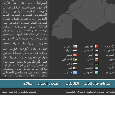
اسرائيل
اعلان
اعياد
الأردن
اصابة
الاردن
الاسد
الاسلام
الامارات
البرازيل
الثورة
الحكومة
الرئيس
الريال
السعودية
العالم
السعوديه
الشرطة
العديلي
العربية
الفنان
القاهرة
العرب
القذافي
الوفيات
المانيا
المصرية
اليمن
برشلونة
امريكا
ايران
برشلونه
بريطانيا
بشار الاسد
تويتر
ثورة
جوجل
حدث في مثل هذا اليوم
خبر
دمشق
ريال
رئيس
دولار
رمضان
روسيا
رونالدو
صور
سوريا
مدريد
شاب
شركة
إمارات
البحرين
الجزائر
عرب توب
صورة
عطا
طائرة
سعودية
السودان
العراق
فلسطين
وعطوة
على
عمان
غزة
فرنسا
مغرب
اليمن
تونس
فيديو
فوز
قتل
في
فيسبوك
فيس بوك
ريا
عمان
فلسطين
كاريكاتير
قطر
كاريكاتير اسامه حجاج
نان
ليبيا
مصر
ليبيا
لاعب
لبنان
كرة القدم
كريستيانو رونالدو
أردن
الكويت
قطر
مباراة
مبارك
مدريد
مرض
مستشفى
مصر
مصطفى العديلي
يتانيا
الصومال
جيبوتي
مصطفى
مقتل
من
مناسبات
منوعات
مظاهرات
موت
ميسي
مواليد
ميلان
نادي
نشر
وفيات
منوعات حول العالم
الكاريكاتير
وفاة
الصحة و الجمال
مقالات
يوتيوب
غتهم على شبكاتِ تواصلهمْ الاجتماعي المُفضلةْ !
تصميم وتطوير ورؤية
ليث الخليلي