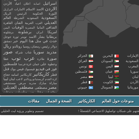
اسرائيل
اعلان
اعياد
الأردن
اصابة
الاردن
الاسد
الاسلام
الامارات
البرازيل
الثورة
الحكومة
الرئيس
الريال
السعودية
العالم
السعوديه
الشرطة
العديلي
العربية
الفنان
القاهرة
العرب
القذافي
الوفيات
المانيا
المصرية
اليمن
برشلونة
امريكا
ايران
برشلونه
بريطانيا
بشار الاسد
تويتر
ثورة
جوجل
حدث في مثل هذا اليوم
خبر
دمشق
ريال
رئيس
دولار
رمضان
روسيا
رونالدو
صور
سوريا
مدريد
شاب
شركة
إمارات
البحرين
الجزائر
عرب توب
صورة
عطا
طائرة
سعودية
السودان
العراق
فلسطين
وعطوة
على
عمان
غزة
فرنسا
مغرب
اليمن
تونس
فيديو
فوز
قتل
في
فيسبوك
فيس بوك
ريا
عمان
فلسطين
كاريكاتير
قطر
كاريكاتير اسامه حجاج
نان
ليبيا
مصر
ليبيا
لاعب
لبنان
كرة القدم
كريستيانو رونالدو
أردن
الكويت
قطر
مباراة
مبارك
مدريد
مرض
مستشفى
مصر
مصطفى العديلي
يتانيا
الصومال
جيبوتي
مصطفى
مقتل
من
مناسبات
منوعات
مظاهرات
موت
ميسي
مواليد
ميلان
نادي
نشر
وفيات
منوعات حول العالم
الكاريكاتير
وفاة
الصحة و الجمال
مقالات
يوتيوب
غتهم على شبكاتِ تواصلهمْ الاجتماعي المُفضلةْ !
تصميم وتطوير ورؤية
ليث الخليلي