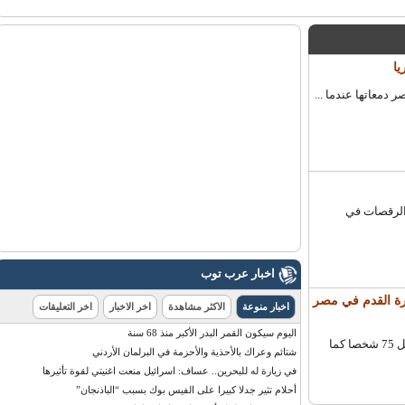
عاتها عندما ...
لرقصات في
اخبار عرب توب
ي كرة القدم في مصر
اخبار منوعة
الاكثر مشاهدة
اخر الاخبار
اخر التعليقات
اليوم سيكون القمر البدر الأكبر منذ 68 سنة
قال وكيل وزارة الصحة المصرية هشام شيحة إن تقارير مسعفين أفادت بمقتل 75 شخصا كما
شتائم وعراك بالأحذية والأحزمة في البرلمان الأردني
في زيارة له للبحرين.. عساف: اسرائيل منعت اغنيتي لقوة تأثيرها
أحلام تثير جدلا كبيرا على الفيس بوك بسبب “الباذنجان”