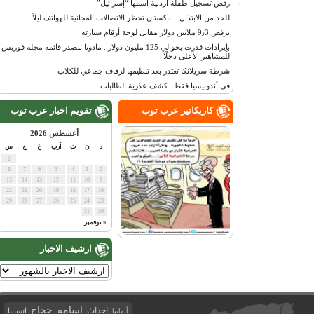
رفض تسجيل طفلة أردنية اسمها “إسرائيل”
للحد من الابتذال .. باكستان تحظر الاتصالات المجانية للهواتف ليلاً
يرفض 9٫3 ملايين دولار مقابل لوحة أرقام سيارته
بإيرادات قدرت بحوالي 125 مليون دولار.. مادونا تتصدر قائمة مجلة فوربس
للمشاهير الأعلى دخلًا
شرطة سريلانكا تعتذر بعد تنظيمها لزفاف جماعي للكلاب
في أندونيسيا فقط.. كشف عذرية الطالبات
كاريكاتير عرب توب
تقويم اخبار عرب توب
أغسطس 2026
د
ن
ث
أرب
خ
ج
س
1
8
7
6
5
4
3
2
15
14
13
12
11
10
9
22
21
20
19
18
17
16
29
28
27
26
25
24
23
31
30
« نوفمبر
ارشيف الاخبار
اسامه حجاج
احداث
اسبانيا
ألمانيا