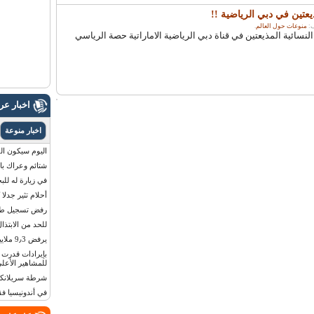
ين في دبي الرياضية !!
منوعات حول العالم
.
نسائية المذيعتين في قناة دبي الرياضية الاماراتية حصة الرياسي
اخبار ع
اخبار منوعة
اليوم سيكون القمر 
شتائم وعراك بال
في زيارة له للب
أحلام تثير جدلا
رفض تسجيل طفلة
للحد من الابتذال
يرفض 9٫3 ملايين دولار مقابل لوحة أرقام سيارته
للمشاهير الأعلى
شرطة سريلانكا 
في أندونيسيا ف