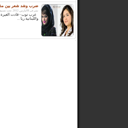
ضرب وشد شعر بين مذيعت
نشر فى 08مارس, 2012. تحت تصنيف:
عرب توب - قادت الغيرة ال
واللبنانية ريا ...