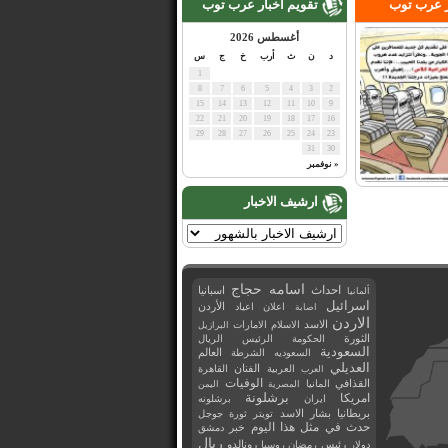
ر عرب توب
تقويم اخبار عرب توب
أغسطس 2026
د
ن
ث
أرب
خ
ج
س
1
8
7
6
5
4
3
2
15
14
13
12
11
10
9
22
21
20
19
18
17
16
29
28
27
26
25
24
23
31
30
« نوفمبر
ارشيف الاخبار
اسامه حجاج
احداث
اسبانيا
ألمانيا
اسرائيل
اعلان
اعياد
الأردن
اصابة
الاردن
الاسد
الاسلام
الامارات
البرازيل
الثورة
الحكومة
الرئيس
الريال
السعودية
العالم
السعوديه
الشرطة
العديلي
العربية
الفنان
القاهرة
العرب
القذافي
الوفيات
المانيا
المصرية
اليمن
برشلونة
امريكا
ايران
برشلونه
بريطانيا
بشار الاسد
تويتر
ثورة
جوجل
حدث في مثل هذا اليوم
خبر
دمشق
ريال
رئيس
دولار
رمضان
روسيا
رونالدو