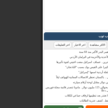
رب توب
الاكثر مشاهدة
اخر الاخبار
اخر التعليقات
البدر الأكبر منذ 68 سنة
أحذية والأحزمة في البرلمان الأردني
حرين.. عساف: اسرائيل منعت اغنيتي لقوة تأثيرها
 كبيرا على الفيس بوك بسبب “الباذنجان”
 أردنية اسمها “إسرائيل”
 .. باكستان تحظر الاتصالات المجانية للهواتف ليلاً
بإيرادات قدرت بحوالي 125 مليون دولار.. مادونا تتصدر قائمة مجلة فوربس
 دخلًا
تعتذر بعد تنظيمها لزفاف جماعي للكلاب
قط.. كشف عذرية الطالبات