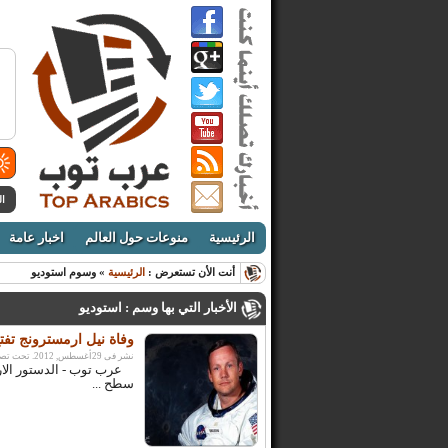
ال
الرئيسية
منوعات حول العالم
اخبار عامة
أنت الأن تستعرض :
الرئيسية
» وسوم استوديو
الأخبار التي بها وسم : استوديو
وفاة نيل ارمسترونج تف
نشر فى 29أغسطس, 2012. تحت تصنيف:
عرب توب - الدستور الارد
سطح ...