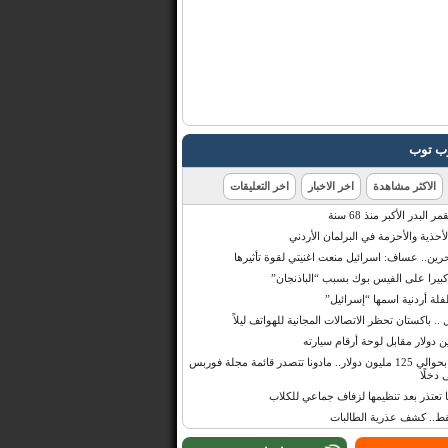
رب توب
الاكثر مشاهدة
اخر الاخبار
اخر التعليقات
البدر الأكبر منذ 68 سنة
أحذية والأحزمة في البرلمان الأردني
حرين.. عساف: اسرائيل منعت اغنيتي لقوة تأثيرها
 كبيرا على الفيس بوك بسبب “الباذنجان”
 أردنية اسمها “إسرائيل”
 .. باكستان تحظر الاتصالات المجانية للهواتف ليلاً
بإيرادات قدرت بحوالي 125 مليون دولار.. مادونا تتصدر قائمة مجلة فوربس
 دخلًا
تعتذر بعد تنظيمها لزفاف جماعي للكلاب
قط.. كشف عذرية الطالبات