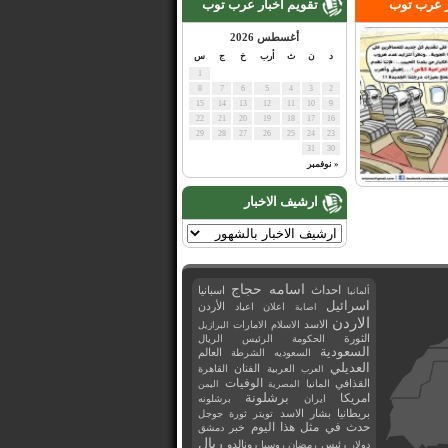
ر عرب توب
تقويم اخبار عرب توب
أغسطس 2026
د
ن
ث
أرب
خ
ج
س
1
8
7
6
5
4
3
2
15
14
13
12
11
10
9
22
21
20
19
18
17
16
29
28
27
26
25
24
23
31
30
« نوفمبر
ارشيف الاخبار
اسامه حجاج
احداث
اسبانيا
ألمانيا
اسرائيل
اعلان
اعياد
الأردن
اصابة
الاردن
الاسد
الاسلام
الامارات
البرازيل
الثورة
الحكومة
الرئيس
الريال
السعودية
العالم
السعوديه
الشرطة
العديلي
العربية
الفنان
القاهرة
العرب
القذافي
الوفيات
المانيا
المصرية
اليمن
برشلونة
امريكا
ايران
برشلونه
بريطانيا
بشار الاسد
تويتر
ثورة
جوجل
حدث في مثل هذا اليوم
خبر
دمشق
ريال
رئيس
دولار
رمضان
روسيا
رونالدو