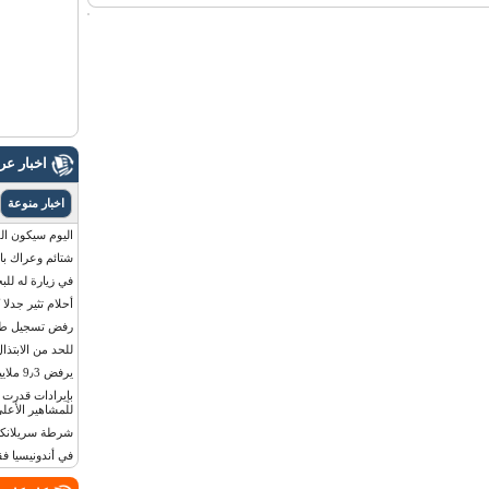
اخبار ع
اخبار منوعة
اليوم سيكون القمر 
شتائم وعراك بال
في زيارة له للب
أحلام تثير جدلا
رفض تسجيل طفلة
للحد من الابتذال
يرفض 9٫3 ملايين دولار مقابل لوحة أرقام سيارته
للمشاهير الأعلى
شرطة سريلانكا 
في أندونيسيا ف