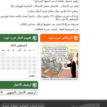
رفض تسجيل طفلة أردنية اسمها “إسرائيل”
للحد من الابتذال .. باكستان تحظر الاتصالات المجانية للهواتف ليلاً
يرفض 9٫3 ملايين دولار مقابل لوحة أرقام سيارته
بإيرادات قدرت بحوالي 125 مليون دولار.. مادونا تتصدر قائمة مجلة فوربس
للمشاهير الأعلى دخلًا
شرطة سريلانكا تعتذر بعد تنظيمها لزفاف جماعي للكلاب
في أندونيسيا فقط.. كشف عذرية الطالبات
كاريكاتير عرب توب
تقويم اخبار عرب توب
أغسطس 2026
د
ن
ث
أرب
خ
ج
س
1
8
7
6
5
4
3
2
15
14
13
12
11
10
9
22
21
20
19
18
17
16
29
28
27
26
25
24
23
31
30
« نوفمبر
ارشيف الاخبار
اسامه حجاج
احداث
اسبانيا
ألمانيا