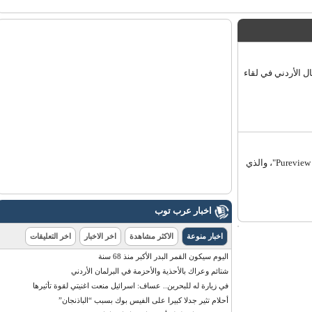
الأردني في لقاء
عرب توب - العربية - قدمت شركة "نوكيا" هاتفا ذكيا جديدا يحمل اسم "808 Pureview"، والذي
اخبار عرب توب
اخبار منوعة
الاكثر مشاهدة
اخر الاخبار
اخر التعليقات
اليوم سيكون القمر البدر الأكبر منذ 68 سنة
شتائم وعراك بالأحذية والأحزمة في البرلمان الأردني
في زيارة له للبحرين.. عساف: اسرائيل منعت اغنيتي لقوة تأثيرها
أحلام تثير جدلا كبيرا على الفيس بوك بسبب “الباذنجان”