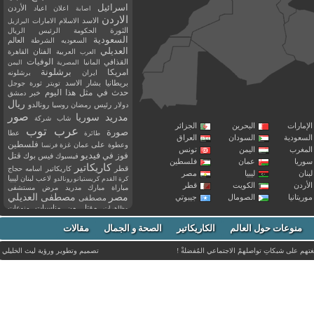
اسرائيل
اعلان
اعياد
الأردن
اصابة
الاردن
الاسد
الاسلام
الامارات
البرازيل
الثورة
الحكومة
الرئيس
الريال
السعودية
العالم
السعوديه
الشرطة
العديلي
العربية
الفنان
القاهرة
العرب
القذافي
الوفيات
المانيا
المصرية
اليمن
برشلونة
امريكا
ايران
برشلونه
بريطانيا
بشار الاسد
تويتر
ثورة
جوجل
حدث في مثل هذا اليوم
خبر
دمشق
ريال
رئيس
دولار
رمضان
روسيا
رونالدو
صور
سوريا
مدريد
شاب
شركة
إمارات
البحرين
الجزائر
عرب توب
صورة
عطا
طائرة
سعودية
السودان
العراق
فلسطين
وعطوة
على
عمان
غزة
فرنسا
مغرب
اليمن
تونس
فيديو
فوز
قتل
في
فيسبوك
فيس بوك
ريا
عمان
فلسطين
كاريكاتير
قطر
كاريكاتير اسامه حجاج
نان
ليبيا
مصر
ليبيا
لاعب
لبنان
كرة القدم
كريستيانو رونالدو
أردن
الكويت
قطر
مباراة
مبارك
مدريد
مرض
مستشفى
مصر
مصطفى العديلي
يتانيا
الصومال
جيبوتي
مصطفى
مقتل
من
مناسبات
منوعات
مظاهرات
موت
ميسي
مواليد
ميلان
نادي
نشر
وفيات
منوعات حول العالم
الكاريكاتير
وفاة
الصحة و الجمال
مقالات
يوتيوب
غتهم على شبكاتِ تواصلهمْ الاجتماعي المُفضلةْ !
تصميم وتطوير ورؤية
ليث الخليلي