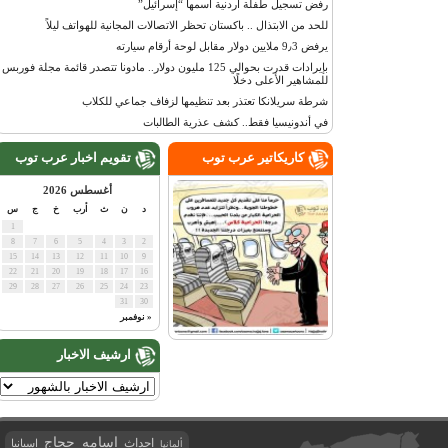
رفض تسجيل طفلة أردنية اسمها “إسرائيل”
للحد من الابتذال .. باكستان تحظر الاتصالات المجانية للهواتف ليلاً
يرفض 9٫3 ملايين دولار مقابل لوحة أرقام سيارته
بإيرادات قدرت بحوالي 125 مليون دولار.. مادونا تتصدر قائمة مجلة فوربس
للمشاهير الأعلى دخلًا
شرطة سريلانكا تعتذر بعد تنظيمها لزفاف جماعي للكلاب
في أندونيسيا فقط.. كشف عذرية الطالبات
كاريكاتير عرب توب
تقويم اخبار عرب توب
أغسطس 2026
د
ن
ث
أرب
خ
ج
س
1
8
7
6
5
4
3
2
15
14
13
12
11
10
9
22
21
20
19
18
17
16
29
28
27
26
25
24
23
31
30
« نوفمبر
ارشيف الاخبار
اسامه حجاج
احداث
اسبانيا
ألمانيا