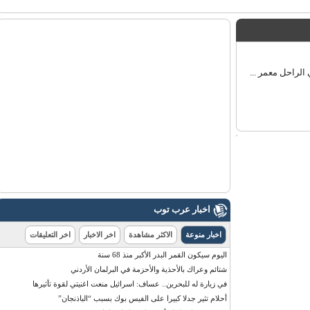
راحل معمر ...
اخبار عرب توب
اخبار منوعة
الاكثر مشاهدة
اخر الاخبار
اخر التعليقات
اليوم سيكون القمر البدر الأكبر منذ 68 سنة
شتائم وعراك بالأحذية والأحزمة في البرلمان الأردني
في زيارة له للبحرين.. عساف: اسرائيل منعت اغنيتي لقوة تأثيرها
أحلام تثير جدلا كبيرا على الفيس بوك بسبب “الباذنجان”