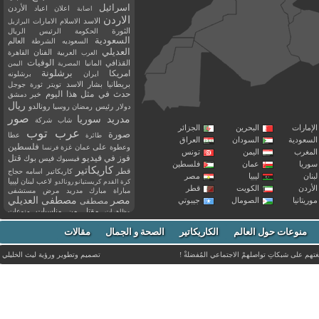
اسرائيل
اعلان
اعياد
الأردن
اصابة
الاردن
الاسد
الاسلام
الامارات
البرازيل
الثورة
الحكومة
الرئيس
الريال
السعودية
العالم
السعوديه
الشرطة
العديلي
العربية
الفنان
القاهرة
العرب
القذافي
الوفيات
المانيا
المصرية
اليمن
برشلونة
امريكا
ايران
برشلونه
بريطانيا
بشار الاسد
تويتر
ثورة
جوجل
حدث في مثل هذا اليوم
خبر
دمشق
ريال
رئيس
دولار
رمضان
روسيا
رونالدو
صور
سوريا
مدريد
شاب
شركة
إمارات
البحرين
الجزائر
عرب توب
صورة
عطا
طائرة
سعودية
السودان
العراق
فلسطين
وعطوة
على
عمان
غزة
فرنسا
مغرب
اليمن
تونس
فيديو
فوز
قتل
في
فيسبوك
فيس بوك
ريا
عمان
فلسطين
كاريكاتير
قطر
كاريكاتير اسامه حجاج
نان
ليبيا
مصر
ليبيا
لاعب
لبنان
كرة القدم
كريستيانو رونالدو
أردن
الكويت
قطر
مباراة
مبارك
مدريد
مرض
مستشفى
مصر
مصطفى العديلي
يتانيا
الصومال
جيبوتي
مصطفى
مقتل
من
مناسبات
منوعات
مظاهرات
موت
ميسي
مواليد
ميلان
نادي
نشر
وفيات
منوعات حول العالم
الكاريكاتير
وفاة
الصحة و الجمال
مقالات
يوتيوب
غتهم على شبكاتِ تواصلهمْ الاجتماعي المُفضلةْ !
تصميم وتطوير ورؤية
ليث الخليلي