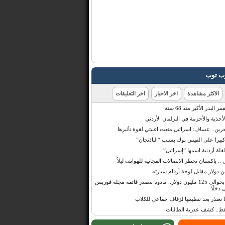
رب توب
الاكثر مشاهدة
اخر الاخبار
اخر التعليقات
البدر الأكبر منذ 68 سنة
أحذية والأحزمة في البرلمان الأردني
حرين.. عساف: اسرائيل منعت اغنيتي لقوة تأثيرها
 كبيرا على الفيس بوك بسبب “الباذنجان”
 أردنية اسمها “إسرائيل”
 .. باكستان تحظر الاتصالات المجانية للهواتف ليلاً
بإيرادات قدرت بحوالي 125 مليون دولار.. مادونا تتصدر قائمة مجلة فوربس
 دخلًا
تعتذر بعد تنظيمها لزفاف جماعي للكلاب
قط.. كشف عذرية الطالبات