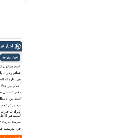
اخبار ع
اخبار منوعة
اليوم سيكون القمر 
شتائم وعراك بال
في زيارة له للب
أحلام تثير جدلا
رفض تسجيل طفلة
للحد من الابتذال
يرفض 9٫3 ملايين دولار مقابل لوحة أرقام سيارته
للمشاهير الأعلى
شرطة سريلانكا 
في أندونيسيا ف