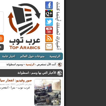
ال
الرئيسية
منوعات حول العالم
اخبار عامة
أنت الأن تستعرض :
الرئيسية
» وسوم اسطوانة
الأخبار التي بها وسم : اسطوانة
صور وفيديو: انفجار سي
نشر فى 06مارس, 2012. تحت تصنيف:
عرب توب - بترا - انفجرت ظ