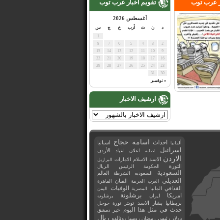
ر عرب توب
تقويم اخبار عرب توب
أغسطس 2026
د
ن
ث
أرب
خ
ج
س
1
8
7
6
5
4
3
2
15
14
13
12
11
10
9
22
21
20
19
18
17
16
29
28
27
26
25
24
23
31
30
« نوفمبر
ارشيف الاخبار
اسامه حجاج
احداث
اسبانيا
ألمانيا
اسرائيل
اعلان
اعياد
الأردن
اصابة
الاردن
الاسد
الاسلام
الامارات
البرازيل
الثورة
الحكومة
الرئيس
الريال
السعودية
العالم
السعوديه
الشرطة
العديلي
العربية
الفنان
القاهرة
العرب
القذافي
الوفيات
المانيا
المصرية
اليمن
برشلونة
امريكا
ايران
برشلونه
بريطانيا
بشار الاسد
تويتر
ثورة
جوجل
حدث في مثل هذا اليوم
خبر
دمشق
ريال
رئيس
دولار
رمضان
روسيا
رونالدو