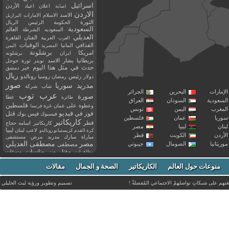
اسرائيل
اعلان
اعياد
الأردن
اصابة
الاردن
الاسد
الاسلام
الامارات
البرازيل
الثورة
الحكومة
الرئيس
الريال
السعودية
العالم
السعوديه
الشرطة
العديلي
العربية
الفنان
القاهرة
العرب
القذافي
الوفيات
المانيا
المصرية
اليمن
برشلونة
امريكا
ايران
برشلونه
بريطانيا
بشار الاسد
تويتر
ثورة
جوجل
حدث في مثل هذا اليوم
خبر
دمشق
ريال
رئيس
دولار
رمضان
روسيا
رونالدو
صور
سوريا
مدريد
شاب
شركة
إمارات
البحرين
الجزائر
عرب توب
صورة
عطا
طائرة
سعودية
السودان
العراق
فلسطين
وعطوة
على
عمان
غزة
فرنسا
مغرب
اليمن
تونس
فيديو
فوز
قتل
في
فيسبوك
فيس بوك
ريا
عمان
فلسطين
كاريكاتير
قطر
كاريكاتير اسامه حجاج
نان
ليبيا
مصر
ليبيا
لاعب
لبنان
كرة القدم
كريستيانو رونالدو
أردن
الكويت
قطر
مباراة
مبارك
مدريد
مرض
مستشفى
مصر
مصطفى العديلي
يتانيا
الصومال
جيبوتي
مصطفى
مقتل
من
مناسبات
منوعات
مظاهرات
موت
ميسي
مواليد
ميلان
نادي
نشر
وفيات
منوعات حول العالم
الكاريكاتير
وفاة
الصحة و الجمال
مقالات
يوتيوب
غتهم على شبكاتِ تواصلهمْ الاجتماعي المُفضلةْ !
تصميم وتطوير ورؤية
ليث الخليلي