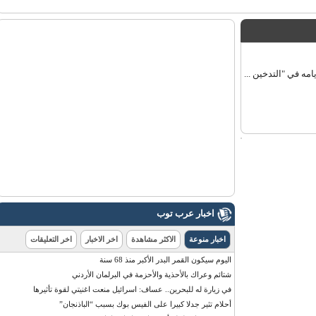
 في "التدخين ...
اخبار عرب توب
اخبار منوعة
الاكثر مشاهدة
اخر الاخبار
اخر التعليقات
اليوم سيكون القمر البدر الأكبر منذ 68 سنة
شتائم وعراك بالأحذية والأحزمة في البرلمان الأردني
في زيارة له للبحرين.. عساف: اسرائيل منعت اغنيتي لقوة تأثيرها
أحلام تثير جدلا كبيرا على الفيس بوك بسبب “الباذنجان”