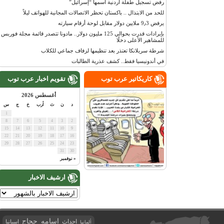
رفض تسجيل طفلة أردنية اسمها “إسرائيل”
للحد من الابتذال .. باكستان تحظر الاتصالات المجانية للهواتف ليلاً
يرفض 9٫3 ملايين دولار مقابل لوحة أرقام سيارته
بإيرادات قدرت بحوالي 125 مليون دولار.. مادونا تتصدر قائمة مجلة فوربس
للمشاهير الأعلى دخلًا
شرطة سريلانكا تعتذر بعد تنظيمها لزفاف جماعي للكلاب
في أندونيسيا فقط.. كشف عذرية الطالبات
كاريكاتير عرب توب
تقويم اخبار عرب توب
أغسطس 2026
د
ن
ث
أرب
خ
ج
س
1
8
7
6
5
4
3
2
15
14
13
12
11
10
9
22
21
20
19
18
17
16
29
28
27
26
25
24
23
31
30
« نوفمبر
ارشيف الاخبار
اسامه حجاج
احداث
اسبانيا
ألمانيا