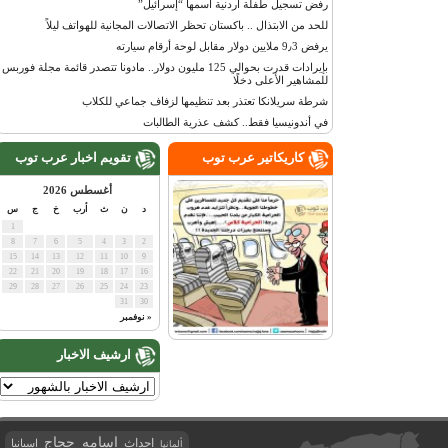
رفض تسجيل طفلة أردنية اسمها “إسرائيل”
للحد من الابتذال .. باكستان تحظر الاتصالات المجانية للهواتف ليلاً
يرفض 9٫3 ملايين دولار مقابل لوحة أرقام سيارته
بإيرادات قدرت بحوالي 125 مليون دولار.. مادونا تتصدر قائمة مجلة فوربس
للمشاهير الأعلى دخلًا
شرطة سريلانكا تعتذر بعد تنظيمها لزفاف جماعي للكلاب
في أندونيسيا فقط.. كشف عذرية الطالبات
كاريكاتير عرب توب
تقويم اخبار عرب توب
أغسطس 2026
د
ن
ث
أرب
خ
ج
س
1
8
7
6
5
4
3
2
15
14
13
12
11
10
9
22
21
20
19
18
17
16
29
28
27
26
25
24
23
31
30
« نوفمبر
ارشيف الاخبار
اسامه حجاج
احداث
اسبانيا
ألمانيا