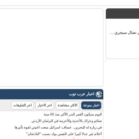
ضال سيجري ...
اخبار عرب توب
اخبار منوعة
الاكثر مشاهدة
اخر الاخبار
اخر التعليقات
اليوم سيكون القمر البدر الأكبر منذ 68 سنة
شتائم وعراك بالأحذية والأحزمة في البرلمان الأردني
في زيارة له للبحرين.. عساف: اسرائيل منعت اغنيتي لقوة تأثيرها
أحلام تثير جدلا كبيرا على الفيس بوك بسبب “الباذنجان”