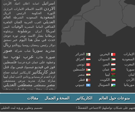
اسرائيل
اعلان
اعياد
الأردن
اصابة
الاردن
الاسد
الاسلام
الامارات
البرازيل
الثورة
الحكومة
الرئيس
الريال
السعودية
العالم
السعوديه
الشرطة
العديلي
العربية
الفنان
القاهرة
العرب
القذافي
الوفيات
المانيا
المصرية
اليمن
برشلونة
امريكا
ايران
برشلونه
بريطانيا
بشار الاسد
تويتر
ثورة
جوجل
حدث في مثل هذا اليوم
خبر
دمشق
ريال
رئيس
دولار
رمضان
روسيا
رونالدو
صور
سوريا
مدريد
شاب
شركة
إمارات
البحرين
الجزائر
عرب توب
صورة
عطا
طائرة
سعودية
السودان
العراق
فلسطين
وعطوة
على
عمان
غزة
فرنسا
مغرب
اليمن
تونس
فيديو
فوز
قتل
في
فيسبوك
فيس بوك
ريا
عمان
فلسطين
كاريكاتير
قطر
كاريكاتير اسامه حجاج
نان
ليبيا
مصر
ليبيا
لاعب
لبنان
كرة القدم
كريستيانو رونالدو
أردن
الكويت
قطر
مباراة
مبارك
مدريد
مرض
مستشفى
مصر
مصطفى العديلي
يتانيا
الصومال
جيبوتي
مصطفى
مقتل
من
مناسبات
منوعات
مظاهرات
موت
ميسي
مواليد
ميلان
نادي
نشر
وفيات
منوعات حول العالم
الكاريكاتير
وفاة
الصحة و الجمال
مقالات
يوتيوب
غتهم على شبكاتِ تواصلهمْ الاجتماعي المُفضلةْ !
تصميم وتطوير ورؤية
ليث الخليلي