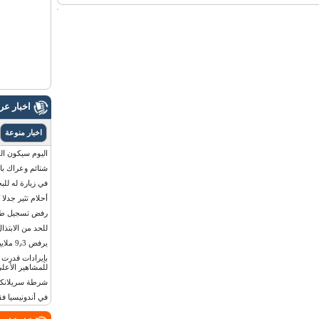
اخبار ع
اخبار منوعة
اليوم سيكون القمر 
شتائم وعراك بال
في زيارة له للب
أحلام تثير جدلا
رفض تسجيل طفلة
للحد من الابتذال
يرفض 9٫3 ملايين دولار مقابل لوحة أرقام سيارته
للمشاهير الأعلى
شرطة سريلانكا 
في أندونيسيا ف