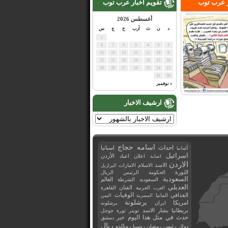
ر عرب توب
تقويم اخبار عرب توب
أغسطس 2026
د
ن
ث
أرب
خ
ج
س
1
8
7
6
5
4
3
2
15
14
13
12
11
10
9
22
21
20
19
18
17
16
29
28
27
26
25
24
23
31
30
« نوفمبر
ارشيف الاخبار
اسامه حجاج
احداث
اسبانيا
ألمانيا
اسرائيل
اعلان
اعياد
الأردن
اصابة
الاردن
الاسد
الاسلام
الامارات
البرازيل
الثورة
الحكومة
الرئيس
الريال
السعودية
العالم
السعوديه
الشرطة
العديلي
العربية
الفنان
القاهرة
العرب
القذافي
الوفيات
المانيا
المصرية
اليمن
برشلونة
امريكا
ايران
برشلونه
بريطانيا
بشار الاسد
تويتر
ثورة
جوجل
حدث في مثل هذا اليوم
خبر
دمشق
ريال
رئيس
دولار
رمضان
روسيا
رونالدو