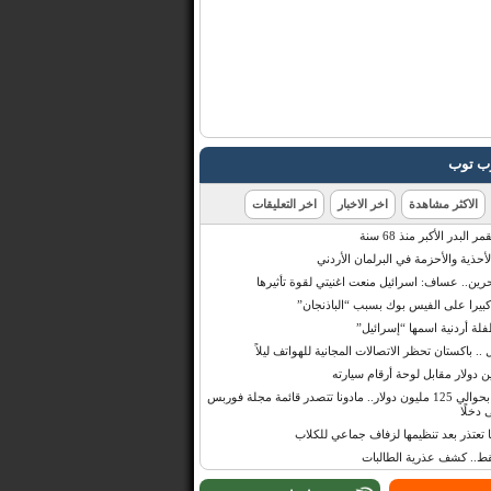
رب توب
الاكثر مشاهدة
اخر الاخبار
اخر التعليقات
البدر الأكبر منذ 68 سنة
أحذية والأحزمة في البرلمان الأردني
حرين.. عساف: اسرائيل منعت اغنيتي لقوة تأثيرها
 كبيرا على الفيس بوك بسبب “الباذنجان”
 أردنية اسمها “إسرائيل”
 .. باكستان تحظر الاتصالات المجانية للهواتف ليلاً
بإيرادات قدرت بحوالي 125 مليون دولار.. مادونا تتصدر قائمة مجلة فوربس
 دخلًا
تعتذر بعد تنظيمها لزفاف جماعي للكلاب
قط.. كشف عذرية الطالبات