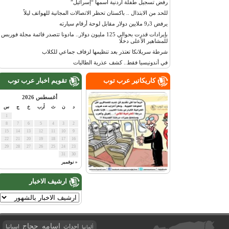
رفض تسجيل طفلة أردنية اسمها “إسرائيل”
للحد من الابتذال .. باكستان تحظر الاتصالات المجانية للهواتف ليلاً
يرفض 9٫3 ملايين دولار مقابل لوحة أرقام سيارته
بإيرادات قدرت بحوالي 125 مليون دولار.. مادونا تتصدر قائمة مجلة فوربس
للمشاهير الأعلى دخلًا
شرطة سريلانكا تعتذر بعد تنظيمها لزفاف جماعي للكلاب
في أندونيسيا فقط.. كشف عذرية الطالبات
كاريكاتير عرب توب
تقويم اخبار عرب توب
أغسطس 2026
د
ن
ث
أرب
خ
ج
س
1
8
7
6
5
4
3
2
15
14
13
12
11
10
9
22
21
20
19
18
17
16
29
28
27
26
25
24
23
31
30
« نوفمبر
ارشيف الاخبار
اسامه حجاج
احداث
اسبانيا
ألمانيا