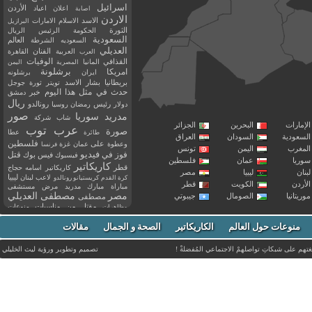
اسرائيل
اعلان
اعياد
الأردن
اصابة
الاردن
الاسد
الاسلام
الامارات
البرازيل
الثورة
الحكومة
الرئيس
الريال
السعودية
العالم
السعوديه
الشرطة
العديلي
العربية
الفنان
القاهرة
العرب
القذافي
الوفيات
المانيا
المصرية
اليمن
برشلونة
امريكا
ايران
برشلونه
بريطانيا
بشار الاسد
تويتر
ثورة
جوجل
حدث في مثل هذا اليوم
خبر
دمشق
ريال
رئيس
دولار
رمضان
روسيا
رونالدو
صور
سوريا
مدريد
شاب
شركة
إمارات
البحرين
الجزائر
عرب توب
صورة
عطا
طائرة
سعودية
السودان
العراق
فلسطين
وعطوة
على
عمان
غزة
فرنسا
مغرب
اليمن
تونس
فيديو
فوز
قتل
في
فيسبوك
فيس بوك
ريا
عمان
فلسطين
كاريكاتير
قطر
كاريكاتير اسامه حجاج
نان
ليبيا
مصر
ليبيا
لاعب
لبنان
كرة القدم
كريستيانو رونالدو
أردن
الكويت
قطر
مباراة
مبارك
مدريد
مرض
مستشفى
مصر
مصطفى العديلي
يتانيا
الصومال
جيبوتي
مصطفى
مقتل
من
مناسبات
منوعات
مظاهرات
موت
ميسي
مواليد
ميلان
نادي
نشر
وفيات
منوعات حول العالم
الكاريكاتير
وفاة
الصحة و الجمال
مقالات
يوتيوب
غتهم على شبكاتِ تواصلهمْ الاجتماعي المُفضلةْ !
تصميم وتطوير ورؤية
ليث الخليلي