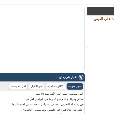
 على الفيس
اخبار عرب توب
اخبار منوعة
الاكثر مشاهدة
اخر الاخبار
اخر التعليقات
اليوم سيكون القمر البدر الأكبر منذ 68 سنة
شتائم وعراك بالأحذية والأحزمة في البرلمان الأردني
في زيارة له للبحرين.. عساف: اسرائيل منعت اغنيتي لقوة تأثيرها
أحلام تثير جدلا كبيرا على الفيس بوك بسبب “الباذنجان”