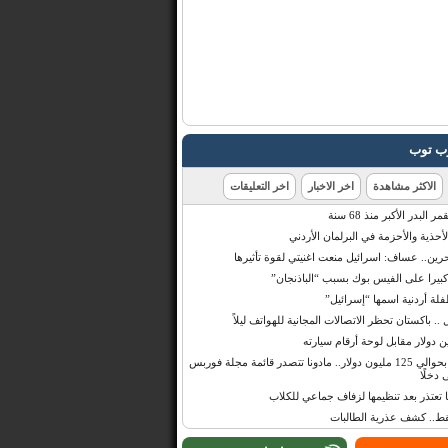
رب توب
الاكثر مشاهدة
اخر الاخبار
اخر التعليقات
البدر الأكبر منذ 68 سنة
أحذية والأحزمة في البرلمان الأردني
حرين.. عساف: اسرائيل منعت اغنيتي لقوة تأثيرها
 كبيرا على الفيس بوك بسبب “الباذنجان”
 أردنية اسمها “إسرائيل”
 .. باكستان تحظر الاتصالات المجانية للهواتف ليلاً
بإيرادات قدرت بحوالي 125 مليون دولار.. مادونا تتصدر قائمة مجلة فوربس
 دخلًا
تعتذر بعد تنظيمها لزفاف جماعي للكلاب
قط.. كشف عذرية الطالبات