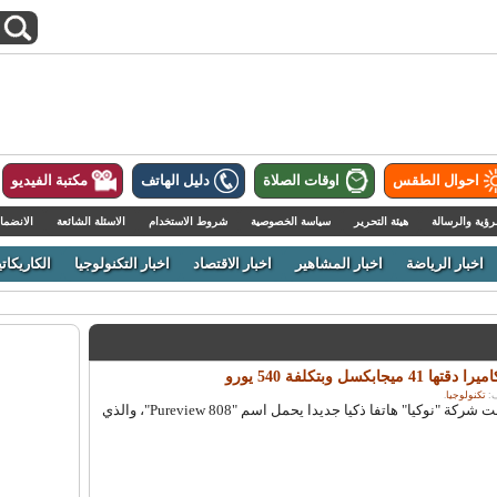
احوال الطقس
اوقات الصلاة
دليل الهاتف
مكتبة الفيديو
رؤية والرسالة
هيئة التحرير
سياسة الخصوصية
شروط الاستخدام
الاسئلة الشائعة
الانضما
اخبار الرياضة
اخبار المشاهير
اخبار الاقتصاد
اخبار التكنولوجيا
الكاريكاتي
كسل وبتكلفة 540 يورو
تكنولوجيا
.
عرب توب - العربية - قدمت شركة "نوكيا" هاتفا ذكيا جديدا يحمل اسم "808 Pureview"، والذي