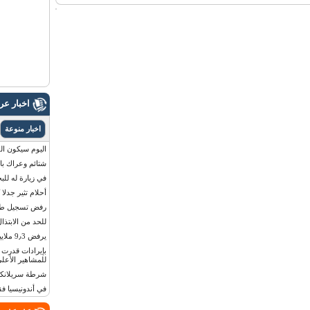
اخبار ع
اخبار منوعة
اليوم سيكون القمر 
شتائم وعراك بال
في زيارة له للب
أحلام تثير جدلا
رفض تسجيل طفلة
للحد من الابتذال
يرفض 9٫3 ملايين دولار مقابل لوحة أرقام سيارته
للمشاهير الأعلى
شرطة سريلانكا 
في أندونيسيا ف