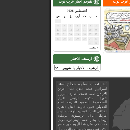
ر عرب توب
تقويم اخبار عرب توب
أغسطس 2026
د
ن
ث
أرب
خ
ج
س
1
8
7
6
5
4
3
2
15
14
13
12
11
10
9
22
21
20
19
18
17
16
29
28
27
26
25
24
23
31
30
« نوفمبر
ارشيف الاخبار
اسامه حجاج
احداث
اسبانيا
ألمانيا
اسرائيل
اعلان
اعياد
الأردن
اصابة
الاردن
الاسد
الاسلام
الامارات
البرازيل
الثورة
الحكومة
الرئيس
الريال
السعودية
العالم
السعوديه
الشرطة
العديلي
العربية
الفنان
القاهرة
العرب
القذافي
الوفيات
المانيا
المصرية
اليمن
برشلونة
امريكا
ايران
برشلونه
بريطانيا
بشار الاسد
تويتر
ثورة
جوجل
حدث في مثل هذا اليوم
خبر
دمشق
ريال
رئيس
دولار
رمضان
روسيا
رونالدو