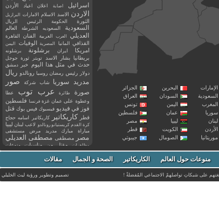
اسرائيل
اعلان
اعياد
الأردن
اصابة
الاردن
الاسد
الاسلام
الامارات
البرازيل
الثورة
الحكومة
الرئيس
الريال
السعودية
العالم
السعوديه
الشرطة
العديلي
العربية
الفنان
القاهرة
العرب
القذافي
الوفيات
المانيا
المصرية
اليمن
برشلونة
امريكا
ايران
برشلونه
بريطانيا
بشار الاسد
تويتر
ثورة
جوجل
حدث في مثل هذا اليوم
خبر
دمشق
ريال
رئيس
دولار
رمضان
روسيا
رونالدو
صور
سوريا
مدريد
شاب
شركة
إمارات
البحرين
الجزائر
عرب توب
صورة
عطا
طائرة
سعودية
السودان
العراق
فلسطين
وعطوة
على
عمان
غزة
فرنسا
مغرب
اليمن
تونس
فيديو
فوز
قتل
في
فيسبوك
فيس بوك
ريا
عمان
فلسطين
كاريكاتير
قطر
كاريكاتير اسامه حجاج
نان
ليبيا
مصر
ليبيا
لاعب
لبنان
كرة القدم
كريستيانو رونالدو
أردن
الكويت
قطر
مباراة
مبارك
مدريد
مرض
مستشفى
مصر
مصطفى العديلي
يتانيا
الصومال
جيبوتي
مصطفى
مقتل
من
مناسبات
منوعات
مظاهرات
موت
ميسي
مواليد
ميلان
نادي
نشر
وفيات
منوعات حول العالم
الكاريكاتير
وفاة
الصحة و الجمال
مقالات
يوتيوب
غتهم على شبكاتِ تواصلهمْ الاجتماعي المُفضلةْ !
تصميم وتطوير ورؤية
ليث الخليلي