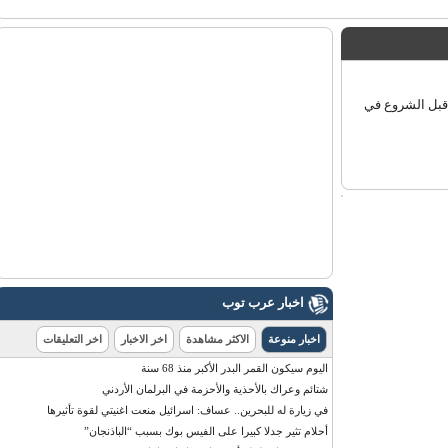
بل الشروع في
اخبار عرب توب
اخبار منوعة
الاكثر مشاهدة
اخر الاخبار
اخر التعليقات
اليوم سيكون القمر البدر الأكبر منذ 68 سنة
شتائم وعراك بالأحذية والأحزمة في البرلمان الأردني
في زيارة له للبحرين.. عساف: اسرائيل منعت اغنيتي لقوة تأثيرها
أحلام تثير جدلا كبيرا على الفيس بوك بسبب “الباذنجان”