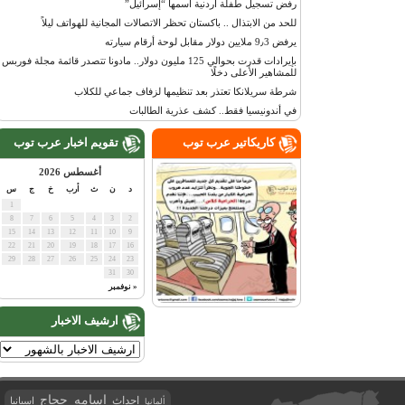
رفض تسجيل طفلة أردنية اسمها “إسرائيل”
للحد من الابتذال .. باكستان تحظر الاتصالات المجانية للهواتف ليلاً
يرفض 9٫3 ملايين دولار مقابل لوحة أرقام سيارته
بإيرادات قدرت بحوالي 125 مليون دولار.. مادونا تتصدر قائمة مجلة فوربس
للمشاهير الأعلى دخلًا
شرطة سريلانكا تعتذر بعد تنظيمها لزفاف جماعي للكلاب
في أندونيسيا فقط.. كشف عذرية الطالبات
كاريكاتير عرب توب
تقويم اخبار عرب توب
أغسطس 2026
د
ن
ث
أرب
خ
ج
س
1
8
7
6
5
4
3
2
15
14
13
12
11
10
9
22
21
20
19
18
17
16
29
28
27
26
25
24
23
31
30
« نوفمبر
ارشيف الاخبار
اسامه حجاج
احداث
اسبانيا
ألمانيا