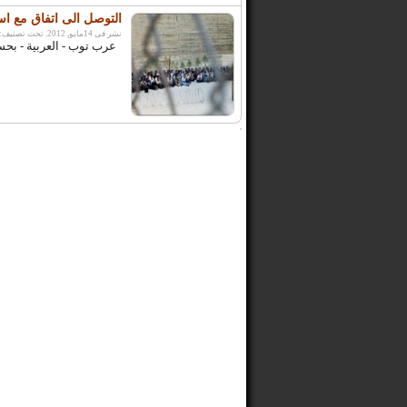
التوصل الى اتفاق مع ا
نشر فى 14مايو, 2012. تحت تصنيف:
عرب توب - العربية - بحس