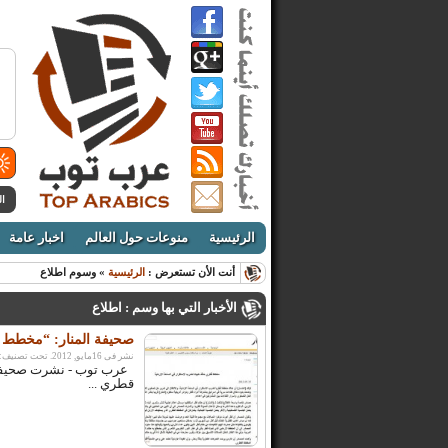
ال
الرئيسية
منوعات حول العالم
اخبار عامة
أنت الأن تستعرض :
الرئيسية
» وسوم اطلاع
الأخبار التي بها وسم : اطلاع
صحيفة المنار: “مخطط ق
نشر فى 16مايو, 2012. تحت تصنيف:
عرب توب - نشرت صحيفة ا
قطري ...