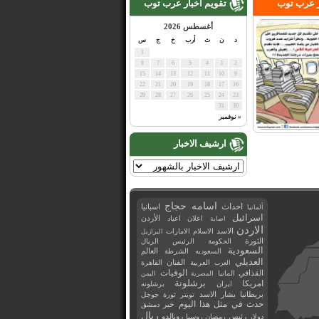
ر عرب توب
تقويم اخبار عرب توب
أغسطس 2026
د
ن
ث
أرب
خ
ج
س
1
8
7
6
5
4
3
2
15
14
13
12
11
10
9
22
21
20
19
18
17
16
29
28
27
26
25
24
23
31
30
« نوفمبر
ارشيف الاخبار
اسامه حجاج
احداث
اسبانيا
ألمانيا
اسرائيل
اعلان
اعياد
الأردن
اصابة
الاردن
الاسد
الاسلام
الامارات
البرازيل
الثورة
الحكومة
الرئيس
الريال
السعودية
العالم
السعوديه
الشرطة
العديلي
العربية
الفنان
القاهرة
العرب
القذافي
الوفيات
المانيا
المصرية
اليمن
برشلونة
امريكا
ايران
برشلونه
بريطانيا
بشار الاسد
تويتر
ثورة
جوجل
حدث في مثل هذا اليوم
خبر
دمشق
ريال
رئيس
دولار
رمضان
روسيا
رونالدو