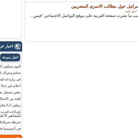
سرائيل حول مطالب الاسرى المضربين
اخبار عامة
.
ب ما نشرت صفحة العربية على موقع التواصل الاجتماعي "فيس ...
اخبار ع
اخبار منوعة
اليوم سيكون القمر 
شتائم وعراك بال
في زيارة له للب
أحلام تثير جدلا
رفض تسجيل طفلة
للحد من الابتذال
يرفض 9٫3 ملايين دولار مقابل لوحة أرقام سيارته
للمشاهير الأعلى
شرطة سريلانكا 
في أندونيسيا ف