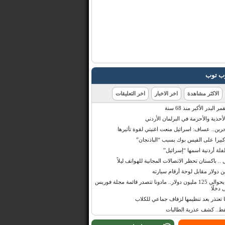
رب توب
الاكثر مشاهدة
اخر الاخبار
اخر التعليقات
البدر الأكبر منذ 68 سنة
أحذية والأحزمة في البرلمان الأردني
حرين.. عساف: اسرائيل منعت اغنيتي لقوة تأثيرها
 كبيرا على الفيس بوك بسبب “الباذنجان”
 أردنية اسمها “إسرائيل”
 .. باكستان تحظر الاتصالات المجانية للهواتف ليلاً
بإيرادات قدرت بحوالي 125 مليون دولار.. مادونا تتصدر قائمة مجلة فوربس
 دخلًا
تعتذر بعد تنظيمها لزفاف جماعي للكلاب
قط.. كشف عذرية الطالبات