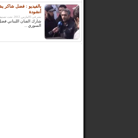
بالفيديو : فضل شاكر ي
أنشودة
نشر فى 05مارس, 2012. تحت تصنيف:
شارك الفنان اللبناني فضل
السوري ...