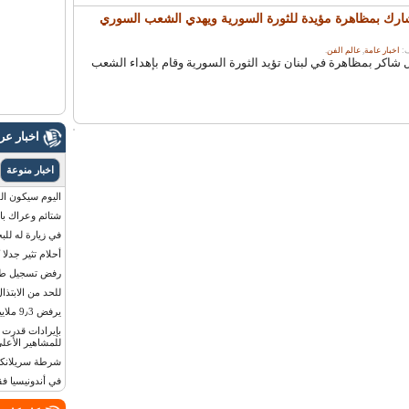
شارك بمظاهرة مؤيدة للثورة السورية ويهدي الشعب السوري
اخبار عامة
,
عالم الفن
.
 شاكر بمظاهرة في لبنان تؤيد الثورة السورية وقام بإهداء الشعب
اخبار ع
اخبار منوعة
اليوم سيكون القمر 
شتائم وعراك بال
في زيارة له للب
أحلام تثير جدلا
رفض تسجيل طفلة
للحد من الابتذال
يرفض 9٫3 ملايين دولار مقابل لوحة أرقام سيارته
للمشاهير الأعلى
شرطة سريلانكا 
في أندونيسيا ف