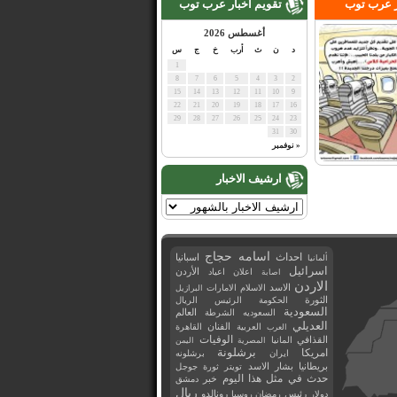
ر عرب توب
تقويم اخبار عرب توب
أغسطس 2026
د
ن
ث
أرب
خ
ج
س
1
8
7
6
5
4
3
2
15
14
13
12
11
10
9
22
21
20
19
18
17
16
29
28
27
26
25
24
23
31
30
« نوفمبر
ارشيف الاخبار
اسامه حجاج
احداث
اسبانيا
ألمانيا
اسرائيل
اعلان
اعياد
الأردن
اصابة
الاردن
الاسد
الاسلام
الامارات
البرازيل
الثورة
الحكومة
الرئيس
الريال
السعودية
العالم
السعوديه
الشرطة
العديلي
العربية
الفنان
القاهرة
العرب
القذافي
الوفيات
المانيا
المصرية
اليمن
برشلونة
امريكا
ايران
برشلونه
بريطانيا
بشار الاسد
تويتر
ثورة
جوجل
حدث في مثل هذا اليوم
خبر
دمشق
ريال
رئيس
دولار
رمضان
روسيا
رونالدو