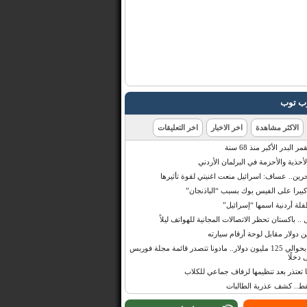
رب توب
الاكثر مشاهدة
اخر الاخبار
اخر التعليقات
البدر الأكبر منذ 68 سنة
أحذية والأحزمة في البرلمان الأردني
حرين.. عساف: اسرائيل منعت اغنيتي لقوة تأثيرها
 كبيرا على الفيس بوك بسبب “الباذنجان”
 أردنية اسمها “إسرائيل”
 .. باكستان تحظر الاتصالات المجانية للهواتف ليلاً
بإيرادات قدرت بحوالي 125 مليون دولار.. مادونا تتصدر قائمة مجلة فوربس
 دخلًا
تعتذر بعد تنظيمها لزفاف جماعي للكلاب
قط.. كشف عذرية الطالبات