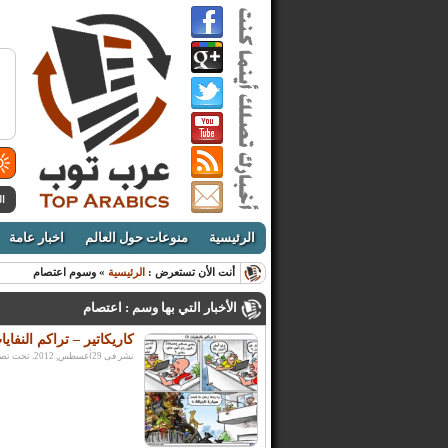
ال
الرئيسية
منوعات حول العالم
اخبار عامة
أنت الأن تستعرض :
الرئيسية
» وسوم اعتصام
الأخبار التي بها وسم : اعتصام
كاريكاتير – تراكم النفايا
نشر فى 29أغسطس, 2012. تحت تصنيف: