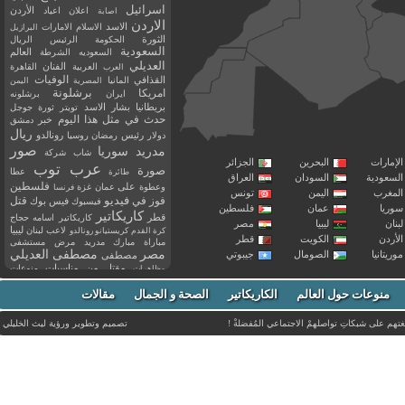
اسرائيل
اعلان
اعياد
الأردن
اصابة
الاردن
الاسد
الاسلام
الامارات
البرازيل
الثورة
الحكومة
الرئيس
الريال
السعودية
العالم
السعوديه
الشرطة
العديلي
العربية
الفنان
القاهرة
العرب
القذافي
الوفيات
المانيا
المصرية
اليمن
برشلونة
امريكا
ايران
برشلونه
بريطانيا
بشار الاسد
تويتر
ثورة
جوجل
حدث في مثل هذا اليوم
خبر
دمشق
ريال
رئيس
دولار
رمضان
روسيا
رونالدو
صور
سوريا
مدريد
شاب
شركة
إمارات
البحرين
الجزائر
عرب توب
صورة
عطا
طائرة
سعودية
السودان
العراق
فلسطين
وعطوة
على
عمان
غزة
فرنسا
مغرب
اليمن
تونس
فيديو
فوز
قتل
في
فيسبوك
فيس بوك
ريا
عمان
فلسطين
كاريكاتير
قطر
كاريكاتير اسامه حجاج
نان
ليبيا
مصر
ليبيا
لاعب
لبنان
كرة القدم
كريستيانو رونالدو
أردن
الكويت
قطر
مباراة
مبارك
مدريد
مرض
مستشفى
مصر
مصطفى العديلي
يتانيا
الصومال
جيبوتي
مصطفى
مقتل
من
مناسبات
منوعات
مظاهرات
موت
ميسي
مواليد
ميلان
نادي
نشر
وفيات
منوعات حول العالم
الكاريكاتير
وفاة
الصحة و الجمال
مقالات
يوتيوب
غتهم على شبكاتِ تواصلهمْ الاجتماعي المُفضلةْ !
تصميم وتطوير ورؤية
ليث الخليلي