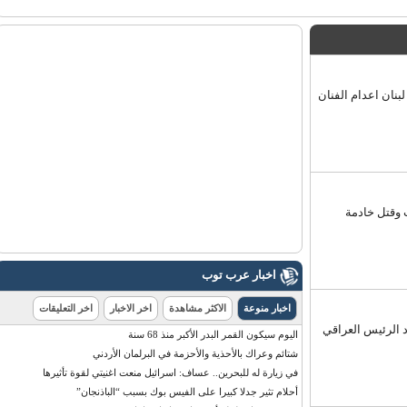
ن اعدام الفنان
قتل خادمة
اخبار عرب توب
اخبار منوعة
الاكثر مشاهدة
اخر الاخبار
اخر التعليقات
لرئيس العراقي
اليوم سيكون القمر البدر الأكبر منذ 68 سنة
شتائم وعراك بالأحذية والأحزمة في البرلمان الأردني
في زيارة له للبحرين.. عساف: اسرائيل منعت اغنيتي لقوة تأثيرها
أحلام تثير جدلا كبيرا على الفيس بوك بسبب “الباذنجان”