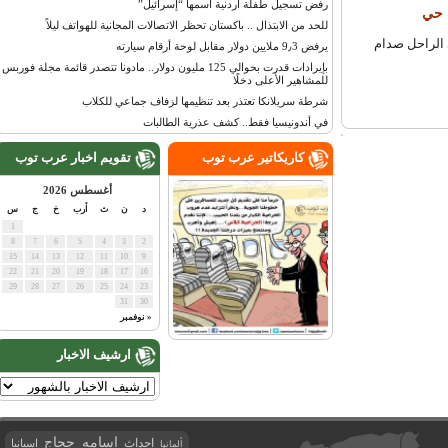
رفض تسجيل طفلة أردنية اسمها “إسرائيل”
حي
للحد من الابتذال .. باكستان تحظر الاتصالات المجانية للهواتف ليلاً
عراقي الراحل صدام
يرفض 9٫3 ملايين دولار مقابل لوحة أرقام سيارته
بإيرادات قدرت بحوالي 125 مليون دولار.. مادونا تتصدر قائمة مجلة فوربس
للمشاهير الأعلى دخلًا
شرطة سريلانكا تعتذر بعد تنظيمها لزفاف جماعي للكلاب
في أندونيسيا فقط.. كشف عذرية الطالبات
كاريكاتير عرب توب
تقويم اخبار عرب توب
أغسطس 2026
د
ن
ث
أرب
خ
ج
س
1
8
7
6
5
4
3
2
15
14
13
12
11
10
9
22
21
20
19
18
17
16
29
28
27
26
25
24
23
31
30
« نوفمبر
ارشيف الاخبار
اسامه حجاج
احداث
اسبانيا
ألمانيا