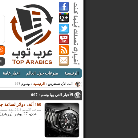
ال
الرئيسية
منوعات حول العالم
اخبار عامة
أنت الأن تستعرض :
الرئيسية
» وسوم 007
الأخبار التي بها وسم : 007
160 ألف دولار لساعة جيمس بوند في المزاد
نشر فى 27يونيو, 2013. تحت تصنيف:
لندن، 27 يونيو-
...