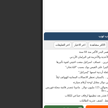
رب توب
الاكثر مشاهدة
اخر الاخبار
اخر التعليقات
البدر الأكبر منذ 68 سنة
أحذية والأحزمة في البرلمان الأردني
حرين.. عساف: اسرائيل منعت اغنيتي لقوة تأثيرها
 كبيرا على الفيس بوك بسبب “الباذنجان”
 أردنية اسمها “إسرائيل”
 .. باكستان تحظر الاتصالات المجانية للهواتف ليلاً
بإيرادات قدرت بحوالي 125 مليون دولار.. مادونا تتصدر قائمة مجلة فوربس
 دخلًا
تعتذر بعد تنظيمها لزفاف جماعي للكلاب
قط.. كشف عذرية الطالبات