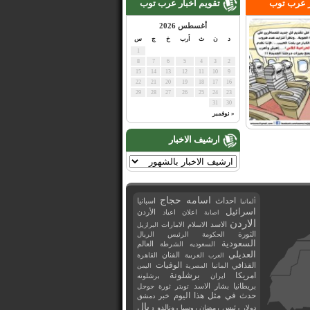
ر عرب توب
تقويم اخبار عرب توب
أغسطس 2026
د
ن
ث
أرب
خ
ج
س
1
8
7
6
5
4
3
2
15
14
13
12
11
10
9
22
21
20
19
18
17
16
29
28
27
26
25
24
23
31
30
« نوفمبر
ارشيف الاخبار
اسامه حجاج
احداث
اسبانيا
ألمانيا
اسرائيل
اعلان
اعياد
الأردن
اصابة
الاردن
الاسد
الاسلام
الامارات
البرازيل
الثورة
الحكومة
الرئيس
الريال
السعودية
العالم
السعوديه
الشرطة
العديلي
العربية
الفنان
القاهرة
العرب
القذافي
الوفيات
المانيا
المصرية
اليمن
برشلونة
امريكا
ايران
برشلونه
بريطانيا
بشار الاسد
تويتر
ثورة
جوجل
حدث في مثل هذا اليوم
خبر
دمشق
ريال
رئيس
دولار
رمضان
روسيا
رونالدو