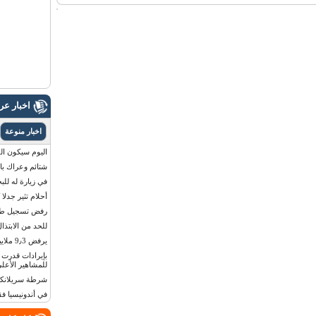
اخبار ع
اخبار منوعة
اليوم سيكون القمر 
شتائم وعراك بال
في زيارة له للب
أحلام تثير جدلا
رفض تسجيل طفلة
للحد من الابتذال
يرفض 9٫3 ملايين دولار مقابل لوحة أرقام سيارته
للمشاهير الأعلى
شرطة سريلانكا 
في أندونيسيا ف