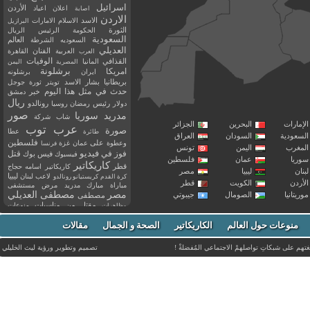
اسرائيل
اعلان
اعياد
الأردن
اصابة
الاردن
الاسد
الاسلام
الامارات
البرازيل
الثورة
الحكومة
الرئيس
الريال
السعودية
العالم
السعوديه
الشرطة
العديلي
العربية
الفنان
القاهرة
العرب
القذافي
الوفيات
المانيا
المصرية
اليمن
برشلونة
امريكا
ايران
برشلونه
بريطانيا
بشار الاسد
تويتر
ثورة
جوجل
حدث في مثل هذا اليوم
خبر
دمشق
ريال
رئيس
دولار
رمضان
روسيا
رونالدو
صور
سوريا
مدريد
شاب
شركة
إمارات
البحرين
الجزائر
عرب توب
صورة
عطا
طائرة
سعودية
السودان
العراق
فلسطين
وعطوة
على
عمان
غزة
فرنسا
مغرب
اليمن
تونس
فيديو
فوز
قتل
في
فيسبوك
فيس بوك
ريا
عمان
فلسطين
كاريكاتير
قطر
كاريكاتير اسامه حجاج
نان
ليبيا
مصر
ليبيا
لاعب
لبنان
كرة القدم
كريستيانو رونالدو
أردن
الكويت
قطر
مباراة
مبارك
مدريد
مرض
مستشفى
مصر
مصطفى العديلي
يتانيا
الصومال
جيبوتي
مصطفى
مقتل
من
مناسبات
منوعات
مظاهرات
موت
ميسي
مواليد
ميلان
نادي
نشر
وفيات
منوعات حول العالم
الكاريكاتير
وفاة
الصحة و الجمال
مقالات
يوتيوب
غتهم على شبكاتِ تواصلهمْ الاجتماعي المُفضلةْ !
تصميم وتطوير ورؤية
ليث الخليلي