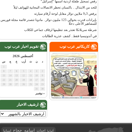
رفض تسجيل طفلة أردنية اسمها “إسرائيل”
للحد من الابتذال .. باكستان تحظر الاتصالات المجانية للهواتف ليلاً
يرفض 9٫3 ملايين دولار مقابل لوحة أرقام سيارته
بإيرادات قدرت بحوالي 125 مليون دولار.. مادونا تتصدر قائمة مجلة فوربس
للمشاهير الأعلى دخلًا
شرطة سريلانكا تعتذر بعد تنظيمها لزفاف جماعي للكلاب
في أندونيسيا فقط.. كشف عذرية الطالبات
كاريكاتير عرب توب
تقويم اخبار عرب توب
أغسطس 2026
د
ن
ث
أرب
خ
ج
س
1
8
7
6
5
4
3
2
15
14
13
12
11
10
9
22
21
20
19
18
17
16
29
28
27
26
25
24
23
31
30
« نوفمبر
ارشيف الاخبار
اسامه حجاج
احداث
اسبانيا
ألمانيا