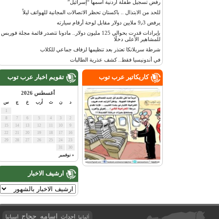
رفض تسجيل طفلة أردنية اسمها “إسرائيل”
للحد من الابتذال .. باكستان تحظر الاتصالات المجانية للهواتف ليلاً
يرفض 9٫3 ملايين دولار مقابل لوحة أرقام سيارته
بإيرادات قدرت بحوالي 125 مليون دولار.. مادونا تتصدر قائمة مجلة فوربس
للمشاهير الأعلى دخلًا
شرطة سريلانكا تعتذر بعد تنظيمها لزفاف جماعي للكلاب
في أندونيسيا فقط.. كشف عذرية الطالبات
كاريكاتير عرب توب
تقويم اخبار عرب توب
أغسطس 2026
د
ن
ث
أرب
خ
ج
س
1
8
7
6
5
4
3
2
15
14
13
12
11
10
9
22
21
20
19
18
17
16
29
28
27
26
25
24
23
31
30
« نوفمبر
ارشيف الاخبار
اسامه حجاج
احداث
اسبانيا
ألمانيا