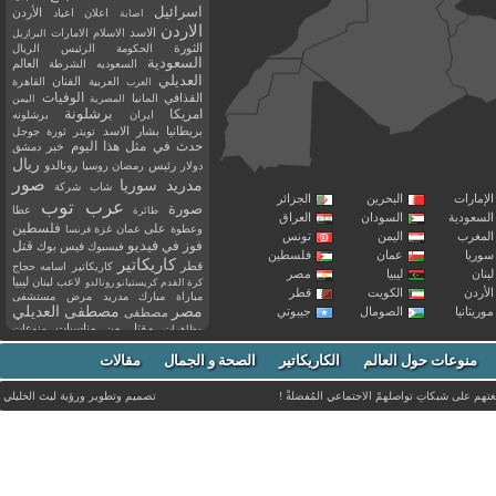
اسرائيل
اعلان
اعياد
الأردن
اصابة
الاردن
الاسد
الاسلام
الامارات
البرازيل
الثورة
الحكومة
الرئيس
الريال
السعودية
العالم
السعوديه
الشرطة
العديلي
العربية
الفنان
القاهرة
العرب
القذافي
الوفيات
المانيا
المصرية
اليمن
برشلونة
امريكا
ايران
برشلونه
بريطانيا
بشار الاسد
تويتر
ثورة
جوجل
حدث في مثل هذا اليوم
خبر
دمشق
ريال
رئيس
دولار
رمضان
روسيا
رونالدو
صور
سوريا
مدريد
شاب
شركة
إمارات
البحرين
الجزائر
عرب توب
صورة
عطا
طائرة
سعودية
السودان
العراق
فلسطين
وعطوة
على
عمان
غزة
فرنسا
مغرب
اليمن
تونس
فيديو
فوز
قتل
في
فيسبوك
فيس بوك
ريا
عمان
فلسطين
كاريكاتير
قطر
كاريكاتير اسامه حجاج
نان
ليبيا
مصر
ليبيا
لاعب
لبنان
كرة القدم
كريستيانو رونالدو
أردن
الكويت
قطر
مباراة
مبارك
مدريد
مرض
مستشفى
مصر
مصطفى العديلي
يتانيا
الصومال
جيبوتي
مصطفى
مقتل
من
مناسبات
منوعات
مظاهرات
موت
ميسي
مواليد
ميلان
نادي
نشر
وفيات
منوعات حول العالم
الكاريكاتير
وفاة
الصحة و الجمال
مقالات
يوتيوب
غتهم على شبكاتِ تواصلهمْ الاجتماعي المُفضلةْ !
تصميم وتطوير ورؤية
ليث الخليلي